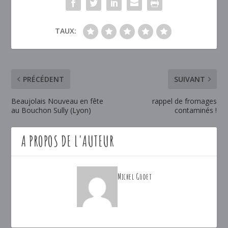
TAUX:
PRÉCÉDENT
SUIVANT
Beaujolais Nouveau en fête
rappel de fromages
au Bouchon Sully (Lyon)
contaminés !
A PROPOS DE L'AUTEUR
Michel Godet