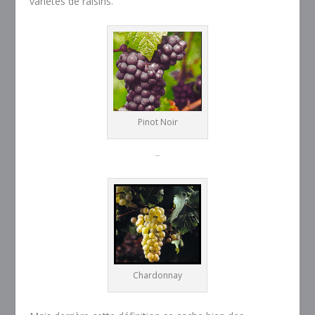
variétés de raisins.
Pinot Noir
–
Chardonnay