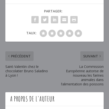
PARTAGER:
TAUX:
PRÉCÉDENT
SUIVANT
Saint-Valentin chez le
La Commission
chocolatier Bruno Saladino
Européenne autorise de
à Lyon !
nouveau les farines
animales dans
l’alimentation des poissons
A PROPOS DE L'AUTEUR