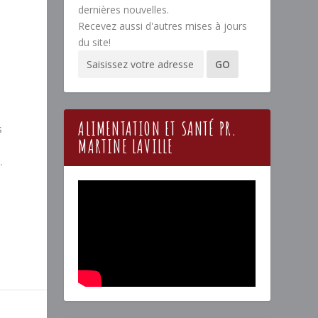
dernières nouvelles.
Recevez aussi d'autres mises à jours
du site!
ALIMENTATION ET SANTÉ PR.
s
MARTINE LAVILLE
.