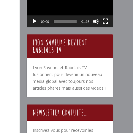
00:00
01:16
LYON SAVEURS DEVIENT
RABELAIS.TV
Lyon Saveurs et Rabelais.TV
fusionnent pour devenir un nouveau
média global avec toujours nos
articles phares mais aussi des vidéos !
NEWSLETTER GRATUITE…
Inscrivez-vous pour recevoir les