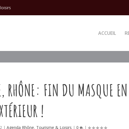
loisirs
ACCUEIL
R
E, RHÔNE: FIN DU MASQUE EN
XTÉRIEUR !
22
|
Agenda Rhône
,
Tourisme & Loisirs
|
0
|