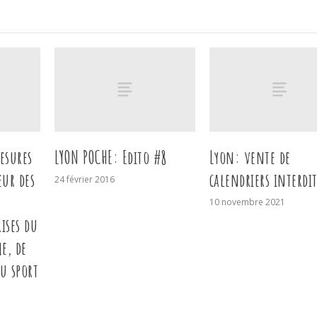
esures
LYON POCHE: Edito #8
Lyon: vente de
eur des
calendriers interdi
24 février 2016
,
10 novembre 2021
rises du
e, de
u sport