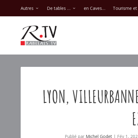
Autres
De tables …
en Caves…
Tourisme et 
LYON, VILLEURBANN
E
Publié par
Michel Godet
|
Fév 1, 20