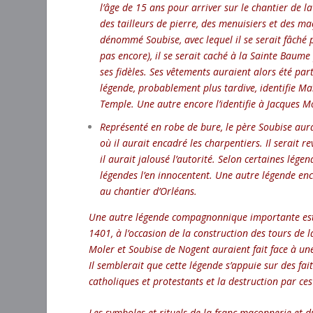
l’âge de 15 ans pour arriver sur le chantier de 
des tailleurs de pierre, des menuisiers et des m
dénommé Soubise, avec lequel il se serait fâché p
pas encore), il se serait caché à la Sainte Baume
ses fidèles. Ses vêtements auraient alors été par
légende, probablement plus tardive, identifie Ma
Temple. Une autre encore l’identifie à Jacques M
Représenté en robe de bure, le père Soubise aura
où il aurait encadré les charpentiers. Il serait
il aurait jalousé l’autorité. Selon certaines légend
légendes l’en innocentent. Une autre légende enc
au chantier d’Orléans.
Une autre légende compagnonnique importante est c
1401, à l’occasion de la construction des tours de 
Moler et Soubise de Nogent auraient fait face à une 
Il semblerait que cette légende s’appuie sur des fai
catholiques et protestants et la destruction par ce
Les symboles et rituels de la franc-maçonnerie et d