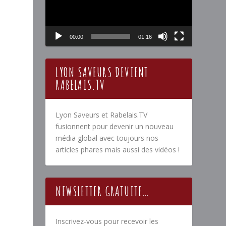
00:00
01:16
LYON SAVEURS DEVIENT
RABELAIS.TV
Lyon Saveurs et Rabelais.TV
fusionnent pour devenir un nouveau
média global avec toujours nos
articles phares mais aussi des vidéos !
NEWSLETTER GRATUITE…
s
Inscrivez-vous pour recevoir les