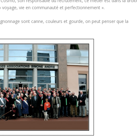
 Cosmo, son responsable du recrutement, ce métier est dans la droit
 « voyage, vie en communauté et perfectionnement ».
mpagnonnage sont canne, couleurs et gourde, on peut penser que la