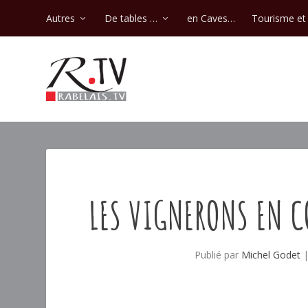
Autres
De tables …
en Caves…
Tourisme et 
LES VIGNERONS EN 
Publié par
Michel Godet