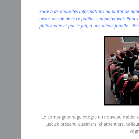
Suite à de nouvelles informations ou plutôt de nou
avons décidé de le re-publier complètement. Pour 
philosophie et par le fait, à une même famille… Bi
Le compagnonnage intègre un nouveau métier dep
jusqu’à présent, cuisiniers, charpentiers, taille
vogn