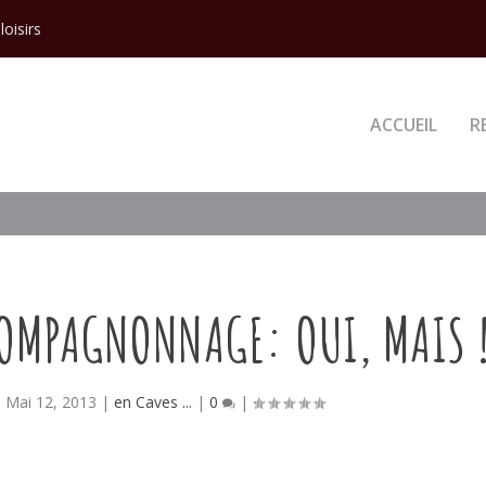
loisirs
ACCUEIL
R
COMPAGNONNAGE: OUI, MAIS 
|
Mai 12, 2013
|
en Caves ...
|
0
|