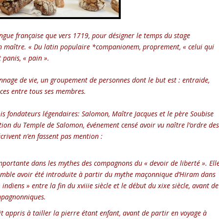
gue française que vers 1719, pour désigner le temps du stage
n maître. « Du latin populaire *companionem, proprement, « celui qui
 panis, « pain ».
nage de vie, un groupement de personnes dont le but est : entraide,
nces entre tous ses membres.
is fondateurs légendaires: Salomon, Maître Jacques et le père Soubise
uction du Temple de Salomon, événement censé avoir vu naître l’ordre de
crivent n’en fassent pas mention :
portante dans les mythes des compagnons du « devoir de liberté ». Ell
 semble avoir été introduite à partir du mythe maçonnique d’Hiram dans
ndiens » entre la fin du xviiie siècle et le début du xixe siècle, avant de
ompagnonniques.
t appris à tailler la pierre étant enfant, avant de partir en voyage à