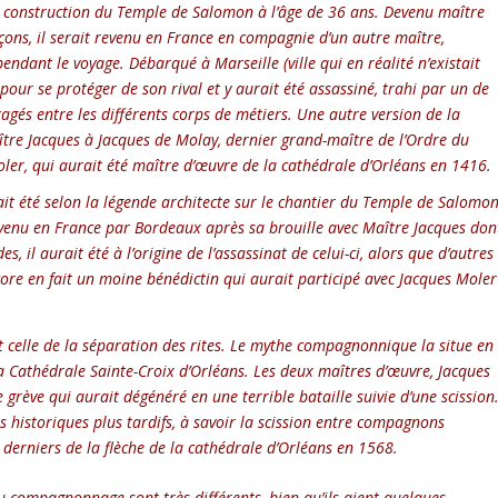
la construction du Temple de Salomon à l’âge de 36 ans. Devenu maître
açons, il serait revenu en France en compagnie d’un autre maître,
endant le voyage. Débarqué à Marseille (ville qui en réalité n’existait
 pour se protéger de son rival et y aurait été assassiné, trahi par un de
tagés entre les différents corps de métiers. Une autre version de la
ître Jacques à Jacques de Molay, dernier grand-maître de l’Ordre du
oler, qui aurait été maître d’œuvre de la cathédrale d’Orléans en 1416.
it été selon la légende architecte sur le chantier du Temple de Salomon
 revenu en France par Bordeaux après sa brouille avec Maître Jacques don
es, il aurait été à l’origine de l’assassinat de celui-ci, alors que d’autres
ore en fait un moine bénédictin qui aurait participé avec Jacques Moler
elle de la séparation des rites. Le mythe compagnonnique la situe en
la Cathédrale Sainte-Croix d’Orléans. Les deux maîtres d’œuvre, Jacques
grève qui aurait dégénéré en une terrible bataille suivie d’une scission
ts historiques plus tardifs, à savoir la scission entre compagnons
s derniers de la flèche de la cathédrale d’Orléans en 1568.
u compagnonnage sont très différents, bien qu’ils aient quelques