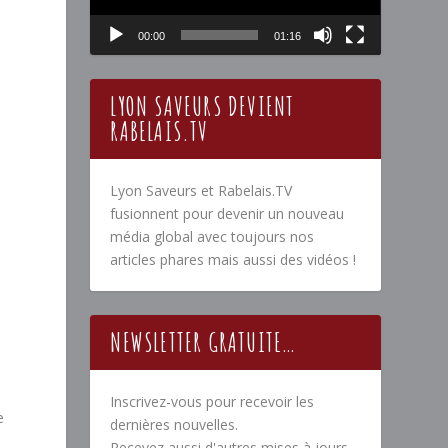
00:00
01:16
LYON SAVEURS DEVIENT
RABELAIS.TV
Lyon Saveurs et Rabelais.TV
fusionnent pour devenir un nouveau
média global avec toujours nos
articles phares mais aussi des vidéos !
NEWSLETTER GRATUITE…
Inscrivez-vous pour recevoir les
e
dernières nouvelles.
Recevez aussi d'autres mises à jours