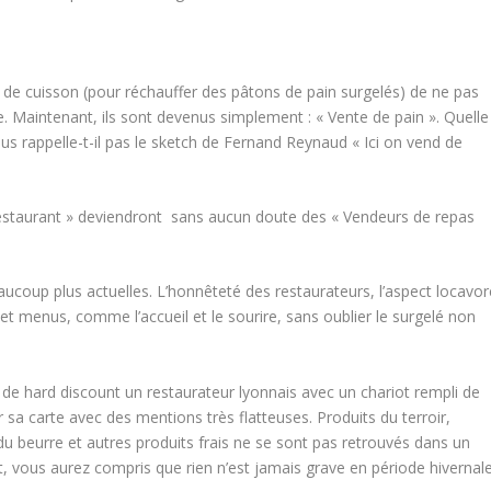
ux de cuisson (pour réchauffer des pâtons de pain surgelés) de ne pas
. Maintenant, ils sont devenus simplement : « Vente de pain ». Quelle
ous rappelle-t-il pas le sketch de Fernand Reynaud « Ici on vend de
Restaurant » deviendront sans aucun doute des « Vendeurs de repas
aucoup plus actuelles. L’honnêteté des restaurateurs, l’aspect locavor
et menus, comme l’accueil et le sourire, sans oublier le surgelé non
de hard discount un restaurateur lyonnais avec un chariot rempli de
 sa carte avec des mentions très flatteuses. Produits du terroir,
du beurre et autres produits frais ne se sont pas retrouvés dans un
vous aurez compris que rien n’est jamais grave en période hivernale