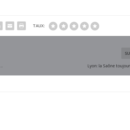
TAUX:
SU
 …
Lyon: la Saône toujour