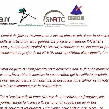
 Comité de filière « Restauration » mis en place et piloté par la Ministr
nelle et artisanale, six organisations professionnelles de l’Hôtellerie-
IH), soit la quasi-totalité du secteur, s’étonnent et ne soutiennent pa
 amendement au projet de loi HAMON pour la création d’une appellation 
nformation juste et transparente, cette démarche doit se faire de manière
s tous favorables à valoriser la restauration qui travaille les produits
 c’est elle qui assure la transmission des savoir-faire culinaires de notr
entre le consommateur et le restaurateur.
ller à l’encontre de la vraie richesse de la restauration française, qui
yonnement de la France à l’international, capable de servir des
ns et pour tous les budgets. Cela n’aura pour effet que de créer une