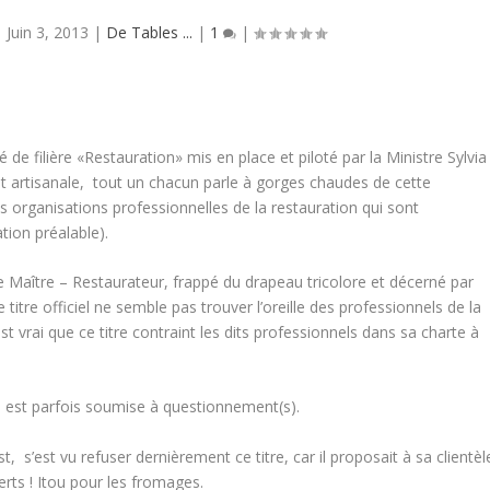
|
Juin 3, 2013
|
De Tables ...
|
1
|
de filière «Restauration» mis en place et piloté par la Ministre Sylvia
e et artisanale, tout un chacun parle à gorges chaudes de cette
es organisations professionnelles de la restauration qui sont
ion préalable).
de Maître – Restaurateur, frappé du drapeau tricolore et décerné par
e titre officiel ne semble pas trouver l’oreille des professionnels de la
 est vrai que ce titre contraint les dits professionnels dans sa charte à
n est parfois soumise à questionnement(s).
t, s’est vu refuser dernièrement ce titre, car il proposait à sa clientèl
rts ! Itou pour les fromages.