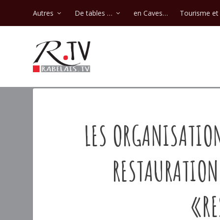
Autres
De tables …
en Caves…
Tourisme et 
LES ORGANISATION
RESTAURATION
«RE