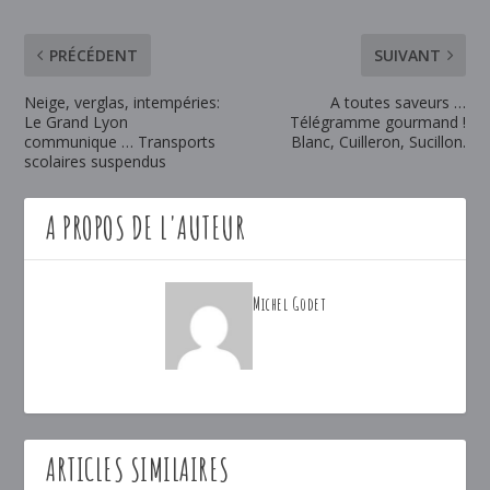
PRÉCÉDENT
SUIVANT
Neige, verglas, intempéries:
A toutes saveurs …
Le Grand Lyon
Télégramme gourmand !
communique … Transports
Blanc, Cuilleron, Sucillon.
scolaires suspendus
A PROPOS DE L'AUTEUR
Michel Godet
ARTICLES SIMILAIRES