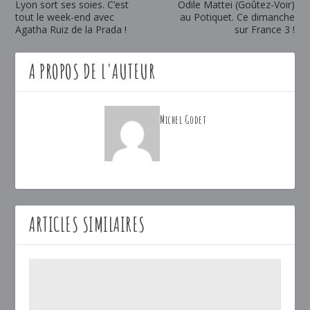
Lyon sort ses soies. C’est
Odile Mattei (Goûtez-Voir)
tout le week-end avec
au Potiquet. Ce dimanche
Agatha Ruiz de la Prada !
sur France 3 !
A PROPOS DE L'AUTEUR
Michel Godet
ARTICLES SIMILAIRES