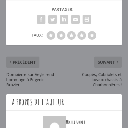
PARTAGER:
TAUX:
PRÉCÉDENT
SUIVANT
Dompierre-sur-Veyle rend
Coupés, Cabriolets et
hommage à Eugénie
beaux chassis à
Brazier
Charbonnières !
A PROPOS DE L'AUTEUR
Michel Godet