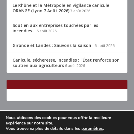
Le Rhône et la Métropole en vigilance canicule
ORANGE (Lyon 7 Août 2026)
7 août 2026
Soutien aux entreprises touchées par les
incendies…
6 août 2026
Gironde et Landes : Sauvons la saison !
6 août 2026
Canicule, sécheresse, incendies : l’État renforce son
soutien aux agriculteurs
6 août 2026
Nous utilisons des cookies pour vous offrir la meilleure
Conçu par
| Propulsé par
Elegant Themes
WordPress
expérience sur notre site.
Vous trouverez plus de détails dans les
paramètres
.
Accueil
Restaurants Lyon & alentours
Mentions légales