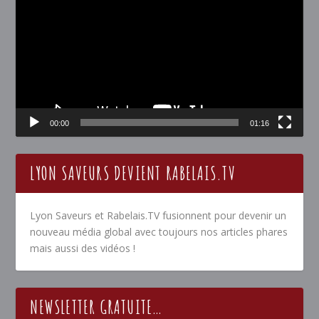
00:00
01:16
LYON SAVEURS DEVIENT RABELAIS.TV
Lyon Saveurs et Rabelais.TV fusionnent pour devenir un
nouveau média global avec toujours nos articles phares
mais aussi des vidéos !
NEWSLETTER GRATUITE…