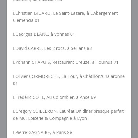
Christian BIDARD, Le Saint-Lazare, à L’Abergement
Clemencia 01
Georges BLANC, à Vonnas 01
David CARRE, Les 2 rocs, à Seillans 83
Yohann CHAPUIS, Restaurant Greuze, à Tournus 71
Olivier CORMORECHE, La Tour, à Châtillon/Chalaronne
01
Frédéric COTE, Au Colombier, à Anse 69
Gregory CUILLERON, Lauréat Un dîner presque parfait
de M6, Epicerie & Compagnie à Lyon
Pierre GAGNAIRE, à Paris 8è