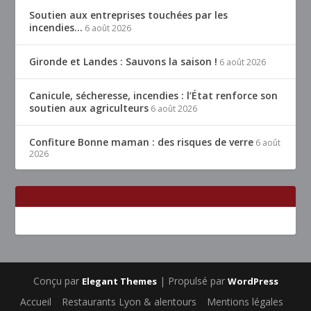
Soutien aux entreprises touchées par les
incendies…
6 août 2026
Gironde et Landes : Sauvons la saison !
6 août 2026
Canicule, sécheresse, incendies : l’État renforce son
soutien aux agriculteurs
6 août 2026
Confiture Bonne maman : des risques de verre
6 août
2026
Conçu par
| Propulsé par
Elegant Themes
WordPress
Accueil
Restaurants Lyon & alentours
Mentions légales