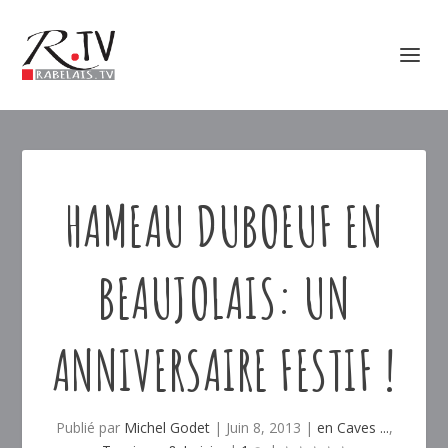
HAMEAU DUBOEUF EN
BEAUJOLAIS: UN
ANNIVERSAIRE FESTIF !
Publié par
Michel Godet
|
Juin 8, 2013
|
en Caves ...
,