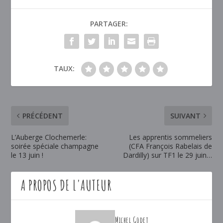
PARTAGER:
TAUX:
PRÉCÉDENT
SUIVANT
L’Auberge Clochemerle:
Les apprentis sommeliers
soirée spéciale champagne
(CFA François Rabelais de
le 13 juin !
Dardilly) sur TF1 le 29 juin…
A PROPOS DE L'AUTEUR
Michel Godet