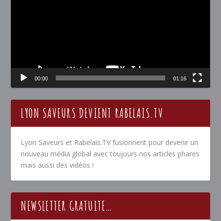
00:00
01:16
LYON SAVEURS DEVIENT RABELAIS.TV
Lyon Saveurs et Rabelais.TV fusionnent pour devenir un
nouveau média global avec toujours nos articles phares
mais aussi des vidéos !
NEWSLETTER GRATUITE…