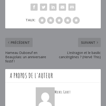
TAUX:
PRÉCÉDENT
SUIVANT
Hameau Duboeuf en
L’estragon et le basilic
Beaujolais: un anniversaire
cancérigènes ? (Hervé This)
festif !
A PROPOS DE L'AUTEUR
Michel Godet