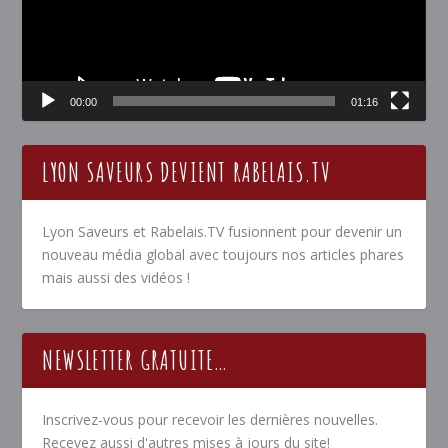
00:00
01:16
LYON SAVEURS DEVIENT RABELAIS.TV
Lyon Saveurs et Rabelais.TV fusionnent pour devenir un
nouveau média global avec toujours nos articles phares
mais aussi des vidéos !
NEWSLETTER GRATUITE…
Inscrivez-vous pour recevoir les dernières nouvelles.
Recevez aussi d'autres mises à jours du site!