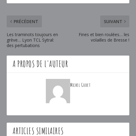
PRÉCÉDENT
SUIVANT
Les traminots toujours en
Fines et bien roulées… les
grève… Lyon TCL Sytral:
volailles de Bresse !
des pertubations
A PROPOS DE L'AUTEUR
Michel Godet
ARTICLES SIMILAIRES