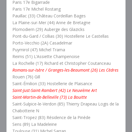
Paris 17e Bigarrade
Paris 17e Michel Rostang
Pauillac (33) Château Cordeillan Bages
La Plaine-sur-Mer (44) Anne de Bretagne
Plomodiern (29) Auberge des Glazicks
Pont-du-Gard / Collias (30) Hostellerie Le Castellas
Porto-Vecchio (2A) Casadelmar
Puymirol (47) Michel Trama
Reims (51) L’Assiette Champenoise
La Rochelle (17) Richard et Christopher Coutanceau
Romans-sur-Isère / Granges-les-Beaumont (26) Les Cèdres
Rouen (76) Gill
Saint-Émilion (33) Hostellerie de Plaisance
Saint-Just-Saint-Rambert (42) Le Neuvième Art
Saint-Martin-de-Belleville (73) La Bouitte
Saint-Sulpice-le-Verdon (85) Thierry Drapeau Logis de la
Chabotterie N
Saint-Tropez (83) Résidence de la Pinède
Sens (89) La Madeleine
Toulouse (31) Michel Sarran