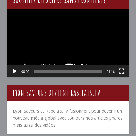
SOUTENEZ REPORTERS SANS FRONTIÈRES
Lecteur
vidéo
00:00
01:16
LYON SAVEURS DEVIENT RABELAIS.TV
Lyon Saveurs et Rabelais.TV fusionnent pour devenir un
nouveau média global avec toujours nos articles phares
mais aussi des vidéos !