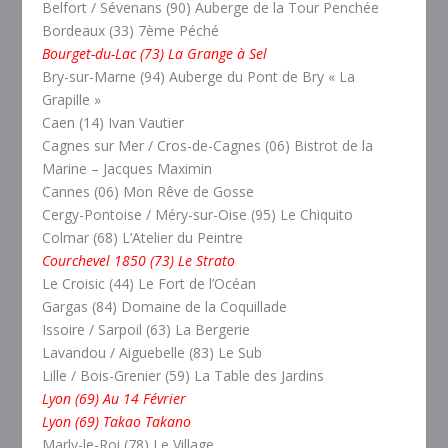
Belfort / Sévenans (90) Auberge de la Tour Penchée
Bordeaux (33) 7ème Péché
Bourget-du-Lac (73) La Grange à Sel
Bry-sur-Marne (94) Auberge du Pont de Bry « La
Grapille »
Caen (14) Ivan Vautier
Cagnes sur Mer / Cros-de-Cagnes (06) Bistrot de la
Marine – Jacques Maximin
Cannes (06) Mon Rêve de Gosse
Cergy-Pontoise / Méry-sur-Oise (95) Le Chiquito
Colmar (68) L’Atelier du Peintre
Courchevel 1850 (73) Le Strato
Le Croisic (44) Le Fort de l’Océan
Gargas (84) Domaine de la Coquillade
Issoire / Sarpoil (63) La Bergerie
Lavandou / Aiguebelle (83) Le Sub
Lille / Bois-Grenier (59) La Table des Jardins
Lyon (69) Au 14 Février
Lyon (69) Takao Takano
Marly-le-Roi (78) Le Village