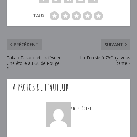
TAUX:
PRÉCÉDENT
SUIVANT
Takao Takano et 14 février:
La Tunisie à 79€, ça vous
Une étoile au Guide Rouge
tente ?
?
A PROPOS DE L'AUTEUR
Michel Godet