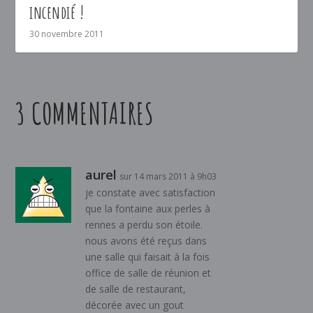
incendié !
30 novembre 2011
3 COMMENTAIRES
aurel
sur 14 mars 2011 à 9h03
je constate avec satisfaction
que la fontaine aux perles à
rennes a perdu son étoile.
nous avons été reçus dans
une salle qui faisait à la fois
office de salle de réunion et
de salle de restaurant,
décorée avec un gout