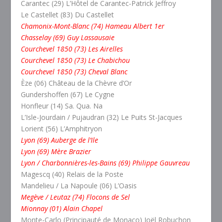
Carantec (29) L’Hôtel de Carantec-Patrick Jeffroy
Le Castellet (83) Du Castellet
Chamonix-Mont-Blanc (74) Hameau Albert 1er
Chasselay (69) Guy Lassausaie
Courchevel 1850 (73) Les Airelles
Courchevel 1850 (73) Le Chabichou
Courchevel 1850 (73) Cheval Blanc
Èze (06) Château de la Chèvre d’Or
Gundershoffen (67) Le Cygne
Honfleur (14) Sa. Qua. Na
L’Isle-Jourdain / Pujaudran (32) Le Puits St-Jacques
Lorient (56) L’Amphitryon
Lyon (69) Auberge de l’Ile
Lyon (69) Mère Brazier
Lyon / Charbonnières-les-Bains (69) Philippe Gauvreau
Magescq (40) Relais de la Poste
Mandelieu / La Napoule (06) L’Oasis
Megève / Leutaz (74) Flocons de Sel
Mionnay (01) Alain Chapel
Monte-Carlo (Principauté de Monaco) Joël Robuchon