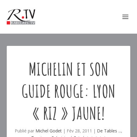
MICHELIN ET SON
GUIDE ROUGE: LYON
« RIZ » JAUNE!
Publié par
Michel Godet
|
Fév 28, 2011
|
De Tables ...
,