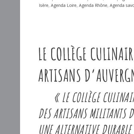
Isère
,
Agenda Loire
,
Agenda Rhône
,
Agenda savo
LE COLLÈGE CULINAI
ARTISANS D’AUVERGN
« LE COLLÈGE CULINAIRE
DES ARTISANS MILITANTS 
UNE ALTERNATIVE DURABLE 