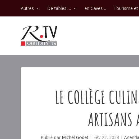
Autres
De tables …
en Caves…
Tourisme et 
LE COLLÈGE CULIN
ARTISANS 
Publié par
Michel Godet
|
Fév 22, 2024
|
Agenda