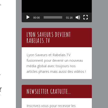
00:00
01:16
LYON SAVEURS DEVIENT
RABELAIS.TV
Lyon Saveurs et Rabelais.TV
fusionnent pour devenir un nouveau
média global avec toujours nos
articles phares mais aussi des vidéos !
E
NEWSLETTER GRATUITE…
Inscrivez-vous pour recevoir les