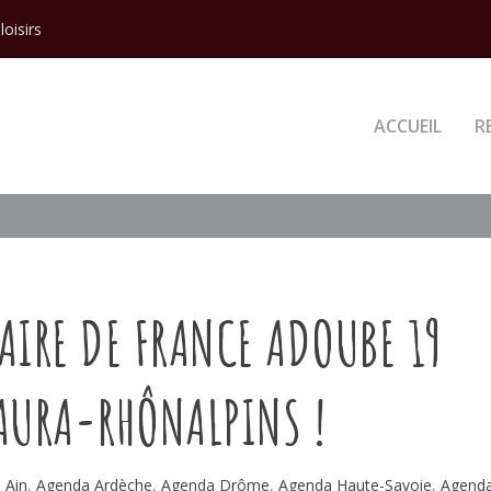
loisirs
ACCUEIL
R
AIRE DE FRANCE ADOUBE 19
AURA-RHÔNALPINS !
 Ain
,
Agenda Ardèche
,
Agenda Drôme
,
Agenda Haute-Savoie
,
Agend