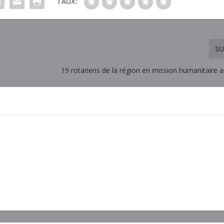
TAUX:
SU
19 rotariens de la région en mission humanitaire 