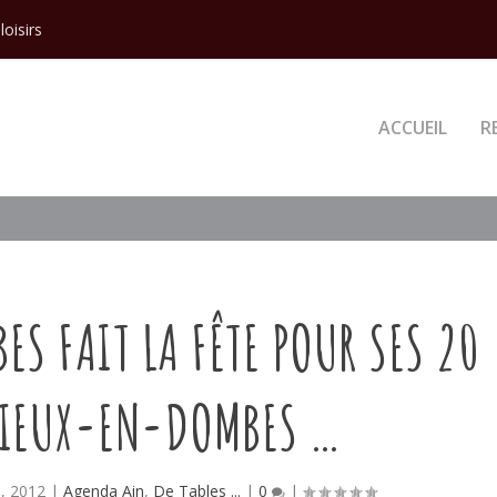
loisirs
ACCUEIL
R
ES FAIT LA FÊTE POUR SES 20
RIEUX-EN-DOMBES …
, 2012
|
Agenda Ain
,
De Tables ...
|
0
|