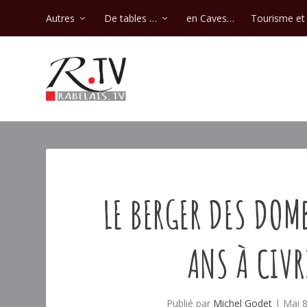
Autres
De tables …
en Caves…
Tourisme et 
LE BERGER DES DOMB
ANS À CIV
Publié par
Michel Godet
|
Mai 8