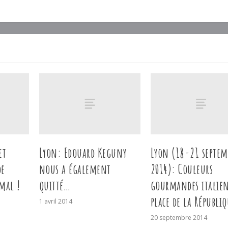
et
Lyon: Edouard Keguny
Lyon (18-21 septem
de
nous a également
2014): Couleurs
 mal !
quitté…
gourmandes italie
place de la Républiq
1 avril 2014
20 septembre 2014