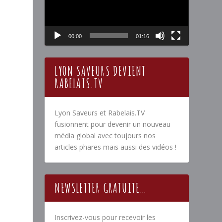
00:00
01:16
LYON SAVEURS DEVIENT
RABELAIS.TV
Lyon Saveurs et Rabelais.TV
fusionnent pour devenir un nouveau
média global avec toujours nos
articles phares mais aussi des vidéos !
NEWSLETTER GRATUITE…
Inscrivez-vous pour recevoir les