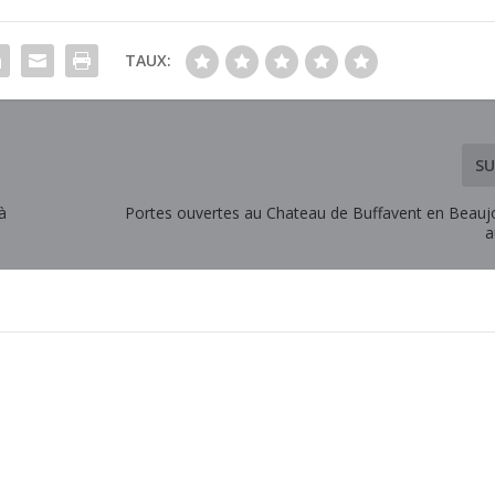
TAUX:
SU
à
Portes ouvertes au Chateau de Buffavent en Beaujo
a