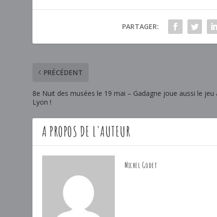
PARTAGER:
PRÉCÉDENT
8e Nuit des musées le 19 mai – Gadagne joue aussi le jeu 
Lyon !
A PROPOS DE L'AUTEUR
Michel Godet