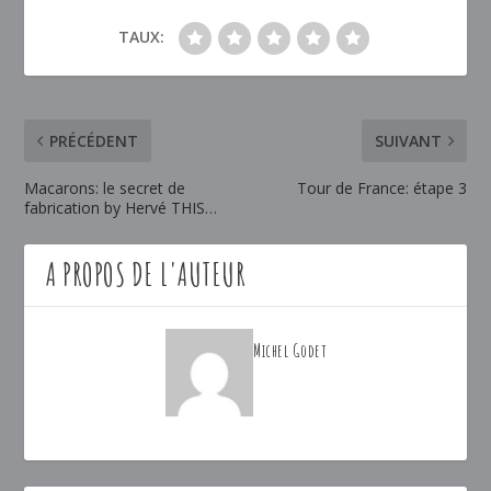
TAUX:
PRÉCÉDENT
SUIVANT
Macarons: le secret de
Tour de France: étape 3
fabrication by Hervé THIS…
A PROPOS DE L'AUTEUR
Michel Godet