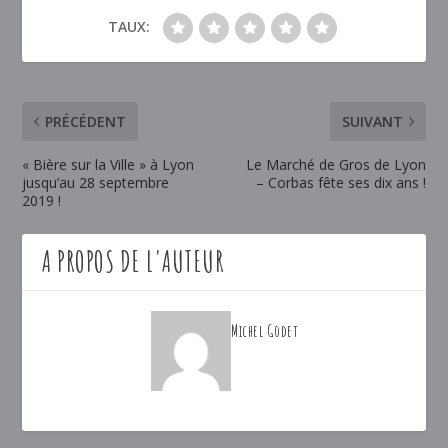
TAUX:
PRÉCÉDENT
SUIVANT
« Bière sur la Ville » à Lyon
Le Marché de Gros de Lyon
jusqu’au 28 septembre
– Corbas fête ses dix ans !
2019 !
A PROPOS DE L'AUTEUR
Michel Godet