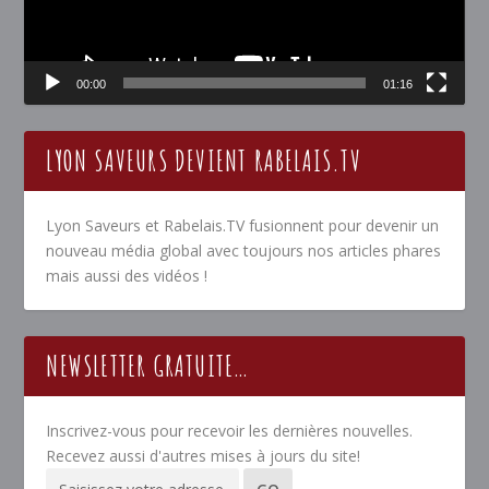
00:00
01:16
LYON SAVEURS DEVIENT RABELAIS.TV
Lyon Saveurs et Rabelais.TV fusionnent pour devenir un
nouveau média global avec toujours nos articles phares
mais aussi des vidéos !
NEWSLETTER GRATUITE…
Inscrivez-vous pour recevoir les dernières nouvelles.
Recevez aussi d'autres mises à jours du site!