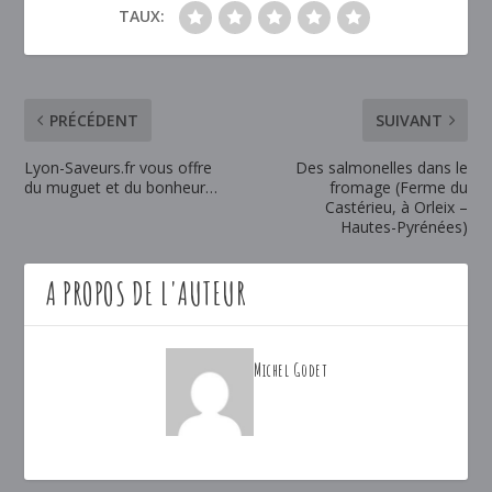
TAUX:
PRÉCÉDENT
SUIVANT
Lyon-Saveurs.fr vous offre
Des salmonelles dans le
du muguet et du bonheur…
fromage (Ferme du
Castérieu, à Orleix –
Hautes-Pyrénées)
A PROPOS DE L'AUTEUR
Michel Godet