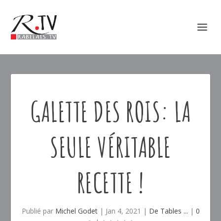
GALETTE DES ROIS: LA
SEULE VÉRITABLE
RECETTE !
Publié par
Michel Godet
|
Jan 4, 2021
|
De Tables ...
|
0