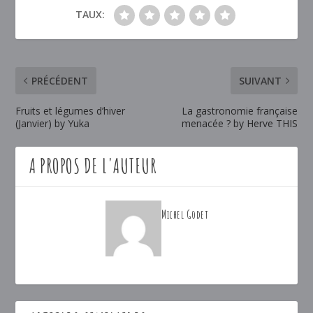
TAUX:
PRÉCÉDENT
SUIVANT
Fruits et légumes d’hiver
La gastronomie française
(Janvier) by Yuka
menacée ? by Herve THIS
A PROPOS DE L'AUTEUR
Michel Godet