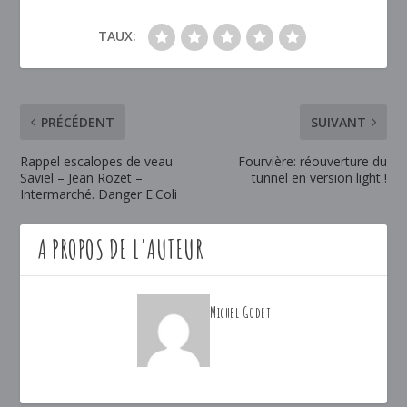
TAUX:
PRÉCÉDENT
SUIVANT
Rappel escalopes de veau
Fourvière: réouverture du
Saviel – Jean Rozet –
tunnel en version light !
Intermarché. Danger E.Coli
A PROPOS DE L'AUTEUR
Michel Godet