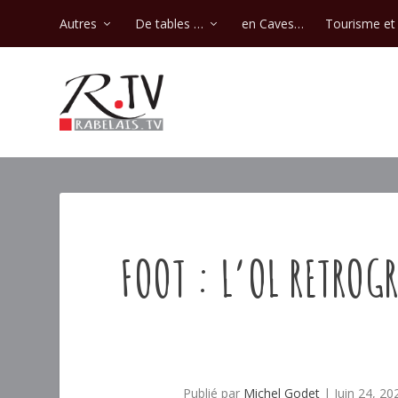
Autres
De tables …
en Caves…
Tourisme et 
FOOT : L’OL RETROG
Publié par
Michel Godet
|
Juin 24, 20