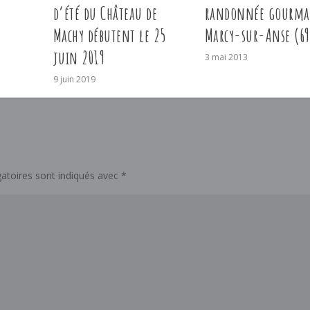
d’été du Château de
randonnée gourma
Machy débutent le 25
Marcy-sur-Anse (69
juin 2019
3 mai 2013
9 juin 2019
atoires sont indiqués avec
*