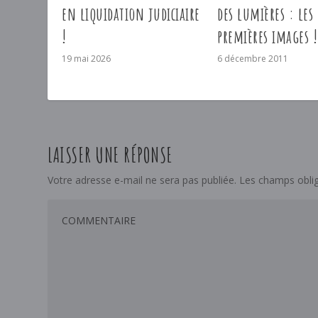
en liquidation judiciaire
des lumières : les
!
premières images !
19 mai 2026
6 décembre 2011
LAISSER UNE RÉPONSE
Votre adresse e-mail ne sera pas publiée.
Les champs oblig