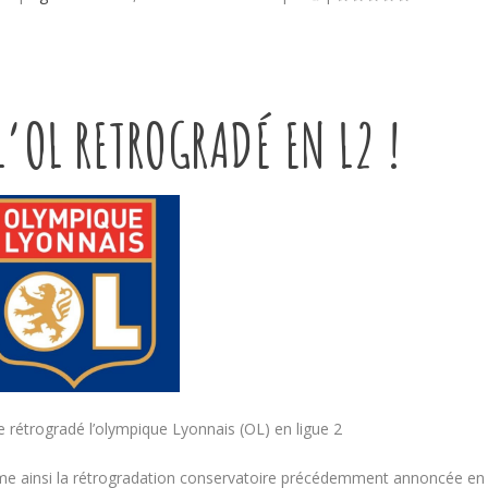
L’OL RETROGRADÉ EN L2 !
e rétrogradé l’olympique Lyonnais (OL) en ligue 2
irme ainsi la rétrogradation conservatoire précédemment annoncée en