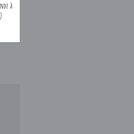
nde à
)