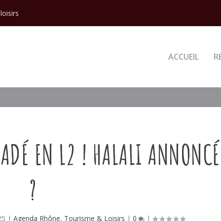
loisirs
ACCUEIL
R
RADÉ EN L2 ! HALALI ANNONCÉ
?
25
|
Agenda Rhône
,
Tourisme & Loisirs
|
0
|