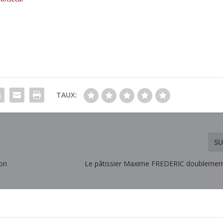
TAUX:
SU
ion
Le pâtissier Maxime FREDERIC doubleme