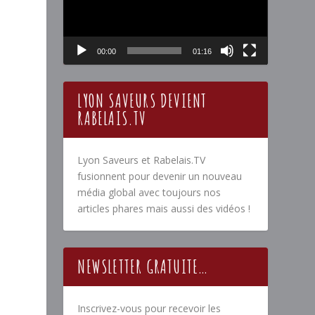
00:00
01:16
LYON SAVEURS DEVIENT
RABELAIS.TV
Lyon Saveurs et Rabelais.TV
fusionnent pour devenir un nouveau
média global avec toujours nos
articles phares mais aussi des vidéos !
NEWSLETTER GRATUITE…
Inscrivez-vous pour recevoir les