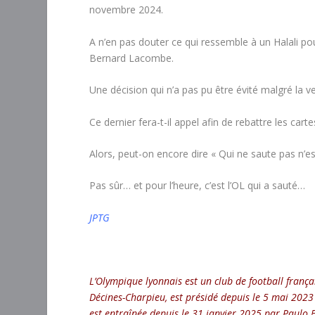
novembre 2024.
A n’en pas douter ce qui ressemble à un Halali pou
Bernard Lacombe.
Une décision qui n’a pas pu être évité malgré la 
Ce dernier fera-t-il appel afin de rebattre les car
Alors, peut-on encore dire « Qui ne saute pas n’es
Pas sûr… et pour l’heure, c’est l’OL qui a sauté…
JPTG
L’Olympique lyonnais est un club de football franç
Décines-Charpieu, est présidé depuis le 5 mai 2023
est entraînée depuis le 31 janvier 2025 par Paulo 