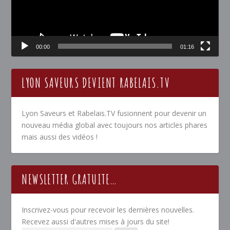
00:00
01:16
LYON SAVEURS DEVIENT RABELAIS.TV
Lyon Saveurs et Rabelais.TV fusionnent pour devenir un
nouveau média global avec toujours nos articles phares
mais aussi des vidéos !
NEWSLETTER GRATUITE…
Inscrivez-vous pour recevoir les dernières nouvelles.
Recevez aussi d'autres mises à jours du site!