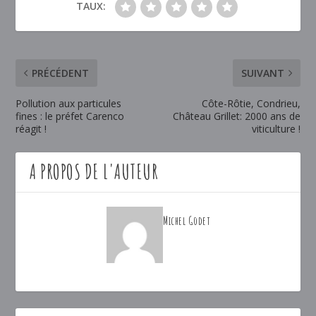
TAUX:
PRÉCÉDENT
SUIVANT
Pollution aux particules
Côte-Rôtie, Condrieu,
fines : le préfet Carenco
Château Grillet: 2000 ans de
réagit !
viticulture !
A PROPOS DE L'AUTEUR
Michel Godet