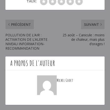
TAUX:
PRÉCÉDENT
SUIVANT
POLLUTION DE L’AIR :
25 août – Canicule : moins
ACTIVATION DE L’ALERTE
de chaleur, mais plus
NIVEAU INFORMATION-
d’orages !
RECOMMANDATION
A PROPOS DE L'AUTEUR
Michel Godet