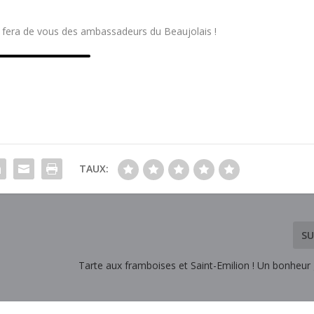
s fera de vous des ambassadeurs du Beaujolais !
TAUX:
SU
Tarte aux framboises et Saint-Emilion ! Un bonheu