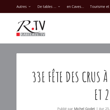
Autres
De tables …
en Caves…
Tourisme et 
33E FÊTE DES CRUS À
ET 
Publié par
Michel Godet
|
Avr 25