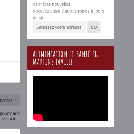
dernières nouvelles.
Recevez aussi d'autres mises à jours
du site!
ALIMENTATION ET SANTÉ PR.
MARTINE LAVILLE
IVANT
r gourmand
associé…