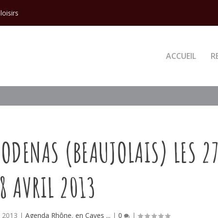
loisirs
ACCUEIL
R
 ODENAS (BEAUJOLAIS) LES 2
28 AVRIL 2013
, 2013
|
Agenda Rhône
,
en Caves ...
|
0
|