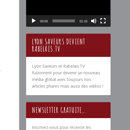
00:00
01:16
LYON SAVEURS DEVIENT
RABELAIS.TV
Lyon Saveurs et Rabelais.TV
-
fusionnent pour devenir un nouveau
média global avec toujours nos
articles phares mais aussi des vidéos !
NEWSLETTER GRATUITE…
Inscrivez-vous pour recevoir les