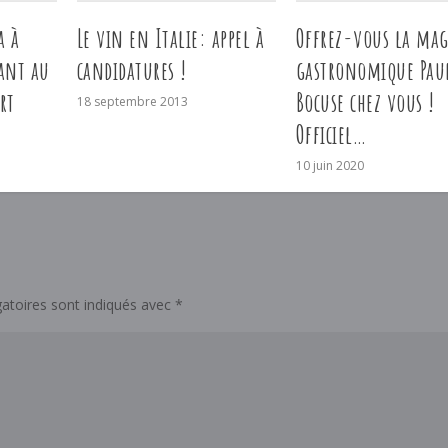
a à
Le vin en Italie: appel à
Offrez-vous la mag
ant au
candidatures !
gastronomique Pau
rt
Bocuse chez vous !
18 septembre 2013
Officiel…
10 juin 2020
atoires sont indiqués avec
*