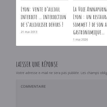
Lyon: vente d’alcool
La Voie Annapurn
interdite … interdiction
Lyon : un restaur
de s’alcooliser dehors !
sommet ! de son a
gastronomique…
21 mai 2013
1 mai 2026
LAISSER UNE RÉPONSE
Votre adresse e-mail ne sera pas publiée.
Les champs oblig