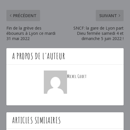
PRÉCÉDENT
SUIVANT
Fin de la grève des
SNCF: la gare de Lyon part
éboueurs à Lyon ce mardi
Dieu fermée samedi 4 et
31 mai 2022
dimanche 5 juin 2022 !
A PROPOS DE L'AUTEUR
Michel Godet
ARTICLES SIMILAIRES