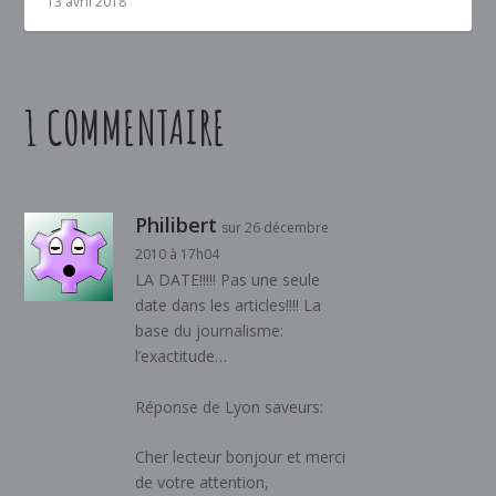
13 avril 2018
1 COMMENTAIRE
Philibert
sur 26 décembre
2010 à 17h04
LA DATE!!!!! Pas une seule
date dans les articles!!!! La
base du journalisme:
l’exactitude…
Réponse de Lyon saveurs:
Cher lecteur bonjour et merci
de votre attention,