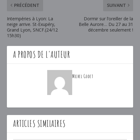
PRÉCÉDENT
SUIVANT
Intempéries à Lyon: La
Dormir sur l’oreiller de la
neige arrive. St-Exupéry,
Belle Aurore… Du 27 au 31
Grand Lyon, SNCF.(24/12
décembre seulement !
15h30)
A PROPOS DE L'AUTEUR
Michel Godet
ARTICLES SIMILAIRES