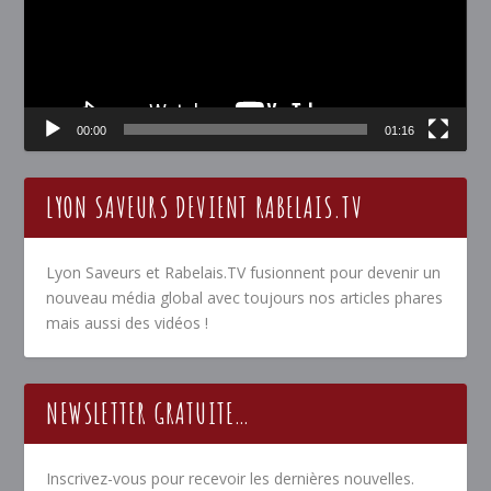
00:00
01:16
LYON SAVEURS DEVIENT RABELAIS.TV
Lyon Saveurs et Rabelais.TV fusionnent pour devenir un
nouveau média global avec toujours nos articles phares
mais aussi des vidéos !
NEWSLETTER GRATUITE…
Inscrivez-vous pour recevoir les dernières nouvelles.