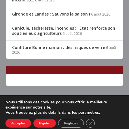
6 août 2026
Gironde et Landes : Sauvons la saison !
6 août 2026
Canicule, sécheresse, incendies : l’État renforce son
soutien aux agriculteurs
6 août 2026
Confiture Bonne maman : des risques de verre
6 août
2026
Nous utilisons des cookies pour vous offrir la meilleure
Conçu par
| Propulsé par
Elegant Themes
WordPress
expérience sur notre site.
Vous trouverez plus de détails dans les
paramètres
.
Accueil
Restaurants Lyon & alentours
Mentions légales
Contact
CLOSE GDPR COOK
Accepter
Rejeter
Réglages