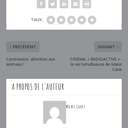
TAUX:
PRÉCÉDENT
SUIVANT
Coronavirus: attention aux
CINEMA: « RADIOACTIVE » :
animaux !
la vie tumultueuse de Marie
Curie
A PROPOS DE L'AUTEUR
Michel Godet