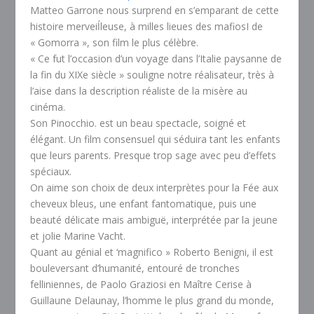
Matteo Garrone nous surprend en s’emparant de cette
histoire merveiĺleuse, à milles lieues des mafiosI de
« Gomorra », son film le plus célèbre.
« Ce fut l’occasion d’un voyage dans l’Italie paysanne de
la fin du XIXe siècle » souligne notre réalisateur, très à
l’aise dans la description réaliste de la misère au
cinéma.
Son Pinocchio. est un beau spectacle, soigné et
élégant. Un film consensuel qui séduira tant les enfants
que leurs parents. Presque trop sage avec peu d’effets
spéciaux.
On aime son choix de deux interprètes pour la Fée aux
cheveux bleus, une enfant fantomatique, puis une
beauté délicate mais ambiguë, interprétée par la jeune
et jolie Marine Vacht.
Quant au génial et ‘magnifico » Roberto Benigni, il est
bouleversant d’humanité, entouré de tronches
felliniennes, de Paolo Graziosi en Maître Cerise à
Guillaune Delaunay, l’homme le plus grand du monde,