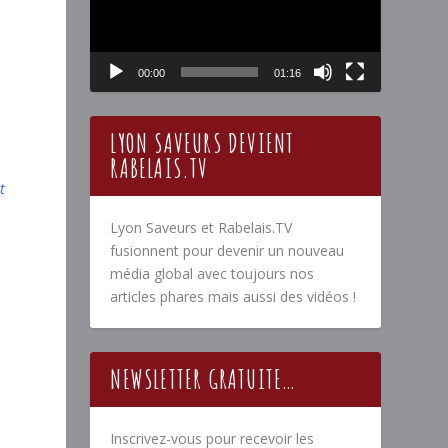
00:00
01:16
LYON SAVEURS DEVIENT
RABELAIS.TV
t
Lyon Saveurs et Rabelais.TV
fusionnent pour devenir un nouveau
média global avec toujours nos
articles phares mais aussi des vidéos !
NEWSLETTER GRATUITE…
Inscrivez-vous pour recevoir les