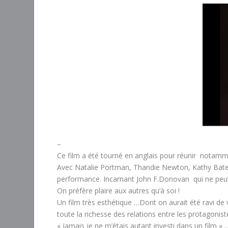
–
Ce film a été tourné en anglais pour réunir notamme
Avec Natalie Portman, Thandie Newton, Kathy Bates,
performance. Incarnant John F.Donovan qui ne peut 
On préfère plaire aux autres qu’à soi !
Un film très esthétique …Dont on aurait été ravi de 
toute la richesse des relations entre les protagonist
«
Jamais je ne m’étais autant investi dans un film »
…