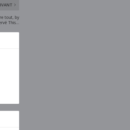
IVANT
re tout, by
ervé This…