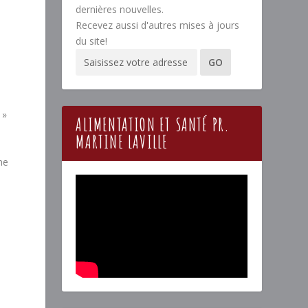
dernières nouvelles.
Recevez aussi d'autres mises à jours
du site!
 »
ALIMENTATION ET SANTÉ PR.
MARTINE LAVILLE
ne