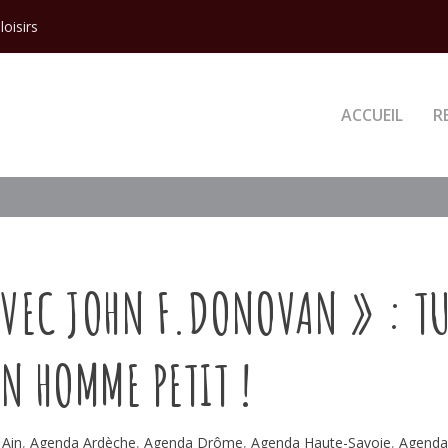
loisirs
ACCUEIL
R
AVEC JOHN F.DONOVAN » : T
N HOMME PETIT !
 Ain
,
Agenda Ardèche
,
Agenda Drôme
,
Agenda Haute-Savoie
,
Agend