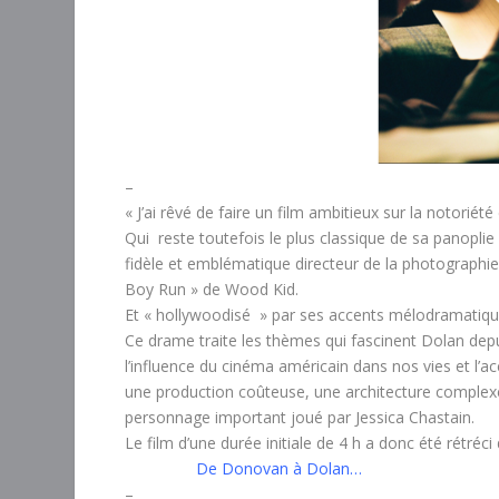
–
« J’ai rêvé de faire un film ambitieux sur la notoriété 
Qui reste toutefois le plus classique de sa panoplie
fidèle et emblématique directeur de la photographi
Boy Run »
de Wood Kid.
Et « hollywoodisé » par ses accents mélodramatiqu
Ce drame traite les thèmes qui fascinent Dolan depuis
l’influence du cinéma américain dans nos vies et l’a
une production coûteuse, une architecture complexe
personnage important joué par Jessica Chastain.
Le film d’une durée initiale de 4 h a donc été rétréci 
De Donovan à Dolan…
–