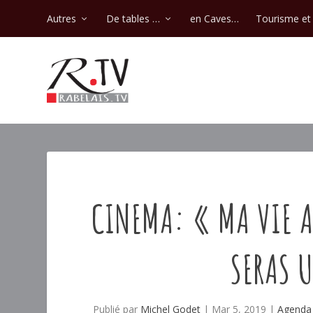
Autres
De tables …
en Caves…
Tourisme et 
CINEMA: « MA VIE 
SERAS U
Publié par
Michel Godet
|
Mar 5, 2019
|
Agenda