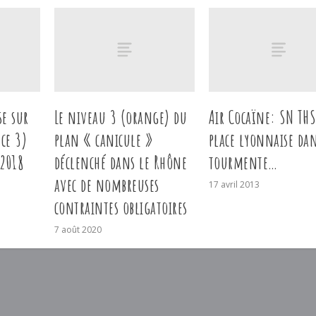
se sur
Le niveau 3 (orange) du
Air Cocaïne: SN THS
ce 3)
plan « canicule »
place lyonnaise dan
 2018
déclenché dans le Rhône
tourmente…
avec de nombreuses
17 avril 2013
contraintes obligatoires
7 août 2020