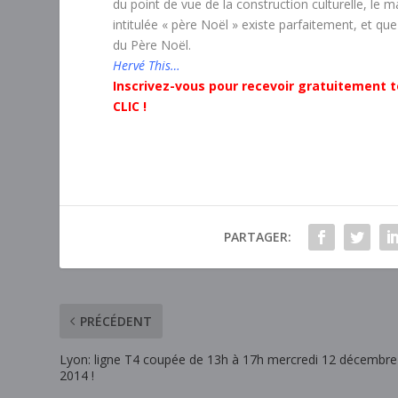
du point de vue de la construction culturelle, le 
intitulée « père Noël » existe parfaitement, et qu
du Père Noël.
Hervé This…
Inscrivez-vous pour recevoir gratuitement t
CLIC !
PARTAGER:
PRÉCÉDENT
Lyon: ligne T4 coupée de 13h à 17h mercredi 12 décembre
2014 !