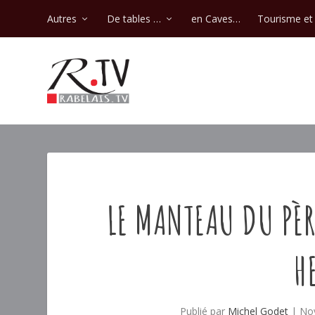
Autres
De tables …
en Caves…
Tourisme et 
LE MANTEAU DU PÈR
H
Publié par
Michel Godet
|
Nov