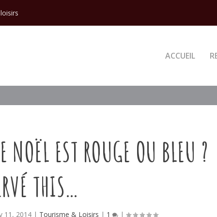
loisirs
ACCUEIL
R
E NOËL EST ROUGE OU BLEU ?
ERVÉ THIS…
 11, 2014
|
Tourisme & Loisirs
|
1
|