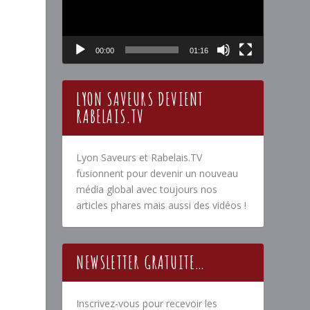
00:00
01:16
LYON SAVEURS DEVIENT
RABELAIS.TV
Lyon Saveurs et Rabelais.TV
fusionnent pour devenir un nouveau
média global avec toujours nos
articles phares mais aussi des vidéos !
NEWSLETTER GRATUITE…
Inscrivez-vous pour recevoir les