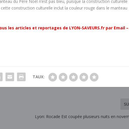
manteau du Père Noël n’est pas bleu, puisque la construction culturelle
e cette construction culturelle inclut la couleur rouge dans le manteau
ous les articles et reportages de LYON-SAVEURS.fr par Email –
TAUX:
SU
Lyon: Rocade Est coupée plusieurs nuits en novem