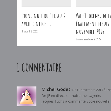
Lyon: nuit du 1er au 2
Val-Thorens: de l
avril : neige….
également depuis 
novembre 2016 …
1 avril 2022
8 novembre 2016
1 COMMENTAIRE
Michel Godet
sur 11 novembre 2014 à 19
De JF en direct sur notre messagerie:
Jacques Fuchs a commenté votre nouvelle