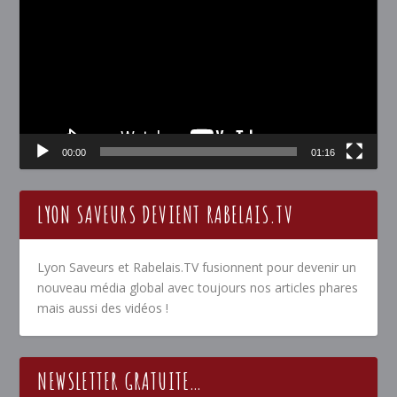
00:00
01:16
LYON SAVEURS DEVIENT RABELAIS.TV
Lyon Saveurs et Rabelais.TV fusionnent pour devenir un
nouveau média global avec toujours nos articles phares
mais aussi des vidéos !
NEWSLETTER GRATUITE…