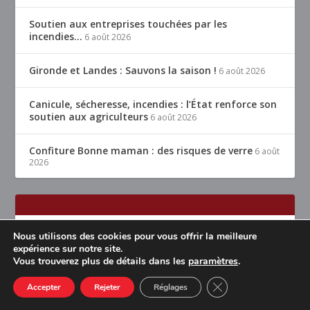
Soutien aux entreprises touchées par les
incendies…
6 août 2026
Gironde et Landes : Sauvons la saison !
6 août 2026
Canicule, sécheresse, incendies : l’État renforce son
soutien aux agriculteurs
6 août 2026
Confiture Bonne maman : des risques de verre
6 août
2026
Nous utilisons des cookies pour vous offrir la meilleure
expérience sur notre site.
Vous trouverez plus de détails dans les
paramètres
.
CLOSE GDPR COOK
Accepter
Rejeter
Réglages
Conçu par
| Propulsé par
Elegant Themes
WordPress
Accueil
Restaurants Lyon & alentours
Mentions légales