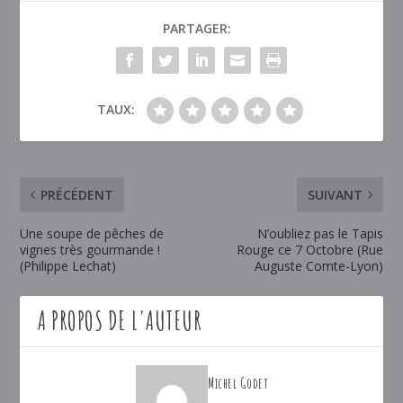
PARTAGER:
TAUX:
PRÉCÉDENT
SUIVANT
Une soupe de pêches de
N’oubliez pas le Tapis
vignes très gourmande !
Rouge ce 7 Octobre (Rue
(Philippe Lechat)
Auguste Comte-Lyon)
A PROPOS DE L'AUTEUR
Michel Godet