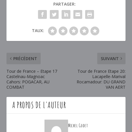
PARTAGER:
TAUX:
PRÉCÉDENT
SUIVANT
Tour de France – Etape 17
Tour de France Etape 20:
Castelnau-Magnoac
Lacapelle-Marival
Cahors: POGACAR, AU
Rocamadour: DU GRAND
COMBAT
VAN AERT
A PROPOS DE L'AUTEUR
Michel Godet