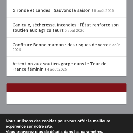
Gironde et Landes : Sauvons la saison !
6 août 2026
Canicule, sécheresse, incendies : l’État renforce son
soutien aux agriculteurs
6 août 2026
Confiture Bonne maman : des risques de verre
6 août
2026
Attention aux soutien-gorge dans le Tour de
France féminin !
4 août 2026
Nous utilisons des cookies pour vous offrir la meilleure
Conçu par
| Propulsé par
Elegant Themes
WordPress
expérience sur notre site.
Vous trouverez plus de détails dans les
paramètres
.
Accueil
Restaurants Lyon & alentours
Mentions légales