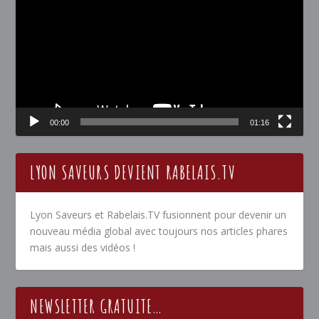
00:00
01:16
LYON SAVEURS DEVIENT RABELAIS.TV
Lyon Saveurs et Rabelais.TV fusionnent pour devenir un
nouveau média global avec toujours nos articles phares
mais aussi des vidéos !
NEWSLETTER GRATUITE…