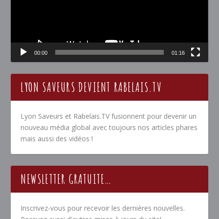
00:00
01:16
LYON SAVEURS DEVIENT RABELAIS.TV
Lyon Saveurs et Rabelais.TV fusionnent pour devenir un
nouveau média global avec toujours nos articles phares
mais aussi des vidéos !
NEWSLETTER GRATUITE…
Inscrivez-vous pour recevoir les dernières nouvelles.