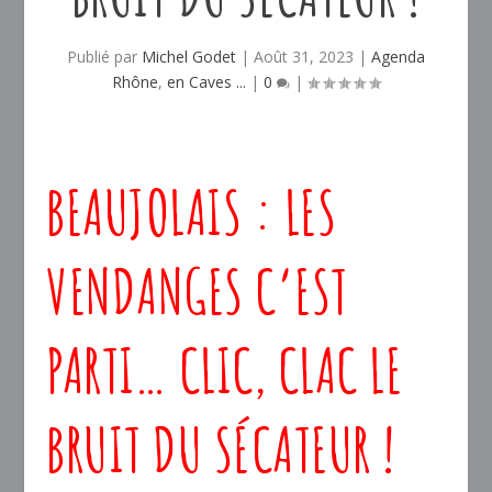
Publié par
Michel Godet
|
Août 31, 2023
|
Agenda
Rhône
,
en Caves ...
|
0
|
BEAUJOLAIS : LES
VENDANGES C’EST
PARTI… CLIC, CLAC LE
BRUIT DU SÉCATEUR !