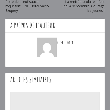
Poire de bœuf sauce
La rentrée scolaire : c’est
roquefort… NH Hôtel Saint-
lundi 4 septembre. Courage
Exupéry
les jeunes !
A PROPOS DE L'AUTEUR
Michel Godet
ARTICLES SIMILAIRES