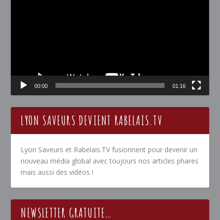
vidéo
00:00
01:16
LYON SAVEURS DEVIENT RABELAIS.TV
Lyon Saveurs et Rabelais.TV fusionnent pour devenir un
nouveau média global avec toujours nos articles phares
mais aussi des vidéos !
NEWSLETTER GRATUITE…