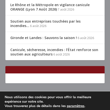
Le Rhône et la Métropole en vigilance canicule
ORANGE (Lyon 7 Août 2026)
7 août 2026
Soutien aux entreprises touchées par les
incendies…
6 août 2026
Gironde et Landes : Sauvons la saison !
6 août 2026
Canicule, sécheresse, incendies : l’État renforce son
soutien aux agriculteurs
6 août 2026
Nous utilisons des cookies pour vous offrir la meilleure
Conçu par
| Propulsé par
Elegant Themes
WordPress
expérience sur notre site.
Vous trouverez plus de détails dans les
paramètres
.
Accueil
Restaurants Lyon & alentours
Mentions légales