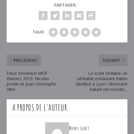
PARTAGER:
TAUX:
PRÉCÉDENT
SUIVANT
Deux nouveaux MOF
La Scala Siciliana: un
Glaciers 2015: Nicolas
véritable restaurant italien
Jordan et Jean-Christophe
labellisé à Lyon ! Ristoranti
Vitte
Italiani nel mondo…
A PROPOS DE L'AUTEUR
Michel Godet