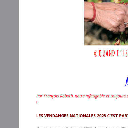
« QUAND C’EST
A
Par François Roboth, notre infatigable et toujours
!
LES VENDANGES NATIONALES 2025 C’EST PART