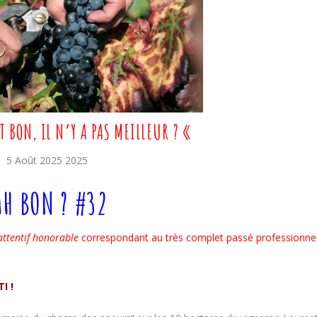
 BON, IL N’Y A PAS MEILLEUR ? «
5 Août 2025 2025
H BON ? #32
 attentif honorable
correspondant au très complet passé professionne
I !