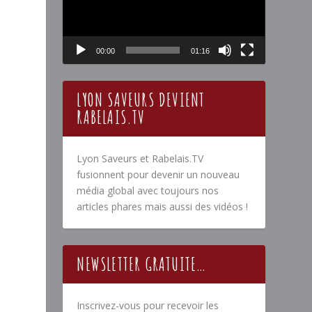
00:00
01:16
LYON SAVEURS DEVIENT
RABELAIS.TV
Lyon Saveurs et Rabelais.TV
fusionnent pour devenir un nouveau
média global avec toujours nos
articles phares mais aussi des vidéos !
NEWSLETTER GRATUITE…
Inscrivez-vous pour recevoir les