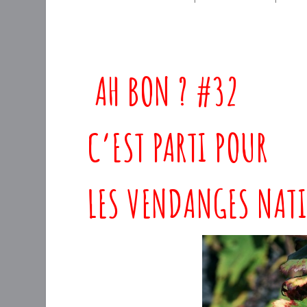
AH BON ? #32
C’EST PARTI POUR
LES VENDANGES NAT