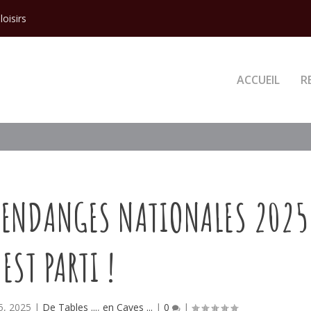
loisirs
ACCUEIL
R
VENDANGES NATIONALES 2025
EST PARTI !
5, 2025
|
De Tables ...
,
en Caves ...
|
0
|