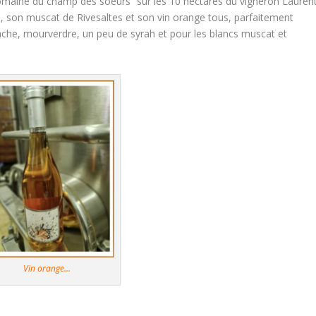
maine du champ des soeurs“ sur les 10 hectares du vigneron Lauren
, son muscat de Rivesaltes et son vin orange tous, parfaitement
nache, mourverdre, un peu de syrah et pour les blancs muscat et
Vin orange…