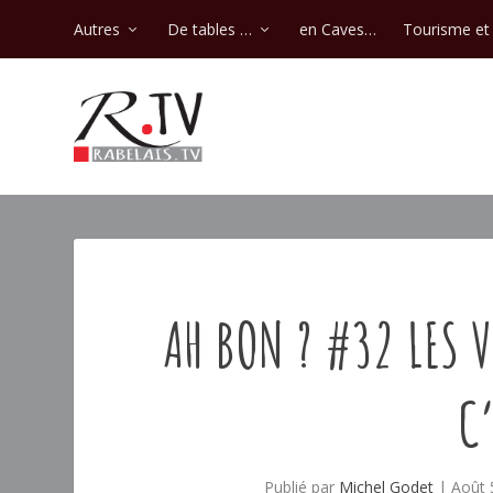
Autres
De tables …
en Caves…
Tourisme et 
AH BON ? #32 LES 
C’
Publié par
Michel Godet
|
Août 