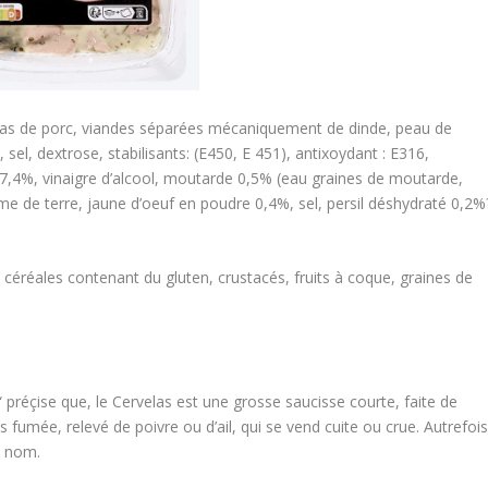
 gras de porc, viandes séparées mécaniquement de dinde, peau de
sel, dextrose, stabilisants: (E450, E 451), antixoydant : E316,
 7,4%, vinaigre d’alcool, moutarde 0,5% (eau graines de moutarde,
me de terre, jaune d’oeuf en poudre 0,4%, sel, persil déshydraté 0,2%
i, céréales contenant du gluten, crustacés, fruits à coque, graines de
préçise que, le Cervelas est une grosse saucisse courte, faite de
 fumée, relevé de poivre ou d’ail, qui se vend cuite ou crue. Autrefois
n nom.