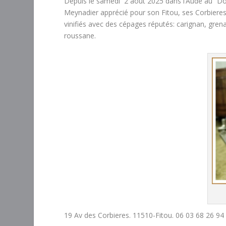
Depuis le samedi 2 août 2025 dans l’Aude au “Do
Meynadier apprécié pour son Fitou, ses Corbieres
vinifiés avec des cépages réputés: carignan, gre
roussane.
19 Av des Corbieres. 11510-Fitou. 06 03 68 26 94