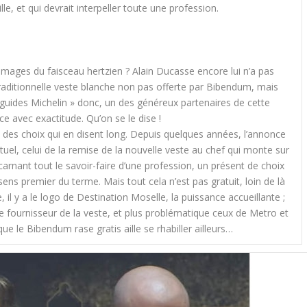
e, et qui devrait interpeller toute une profession.
images du faisceau hertzien ? Alain Ducasse encore lui n’a pas
a traditionnelle veste blanche non pas offerte par Bibendum, mais
 guides Michelin » donc, un des généreux partenaires de cette
ence avec exactitude. Qu’on se le dise !
ois des choix qui en disent long. Depuis quelques années, l’annonce
ituel, celui de la remise de la nouvelle veste au chef qui monte sur
arnant tout le savoir-faire d’une profession, un présent de choix
sens premier du terme. Mais tout cela n’est pas gratuit, loin de là
l y a le logo de Destination Moselle, la puissance accueillante ;
, le fournisseur de la veste, et plus problématique ceux de Metro et
ue le Bibendum rase gratis aille se rhabiller ailleurs…