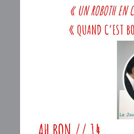
« UN ROBOTH EN C
« QUAND C’EST BO
AH BON // 14