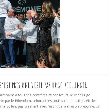
 S’EST PRIS UNE VESTE PAR HUGO ROELLINGER
rairement à tous ses confrères et consœurs, le chef Hugo
erte par le Bibendum, arborant les toutes chaudes trois étoiles
i ne collent pas vraiment avec l’esprit de la maison bretonne. Un