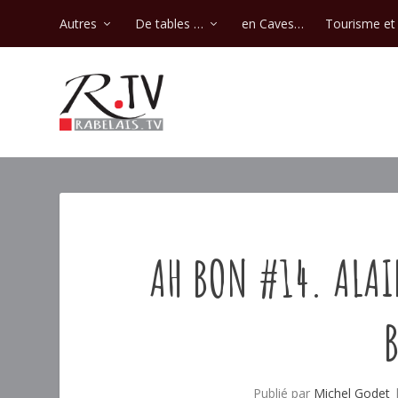
Autres
De tables …
en Caves…
Tourisme et 
AH BON #14. ALAI
Publié par
Michel Godet