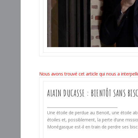
Nous avons trouvé cet article qui nous a interpellé
ALAIN DUCASSE : BIENTÔT SANS BIS
____
__________________________
________
Une étoile de perdue au Benoit, une étoile 
étoiles et, possiblement, la perte d’une mis
Monégasque est-il en train de perdre ses bisc