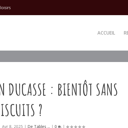
loisirs
ACCUEIL
R
N DUCASSE : BIENTÔT SANS
BISCUITS ?
|
Avr 8, 2025
|
De Tables ...
|
0
|