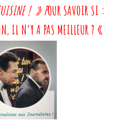
UISINE ! » P
OUR SAVOIR SI :
N, IL N’Y A PAS MEILLEUR ? «