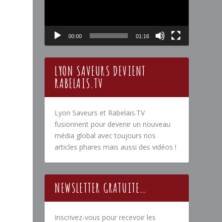
00:00
01:16
LYON SAVEURS DEVIENT
RABELAIS.TV
T
Lyon Saveurs et Rabelais.TV
fusionnent pour devenir un nouveau
média global avec toujours nos
articles phares mais aussi des vidéos !
s
NEWSLETTER GRATUITE…
Inscrivez-vous pour recevoir les