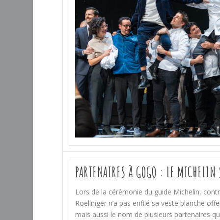
PARTENAIRES À GOGO : LE MICHELIN
Lors de la cérémonie du guide Michelin, cont
Roellinger n’a pas enfilé sa veste blanche off
mais aussi le nom de plusieurs partenaires qu