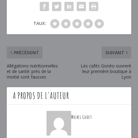
TAUX:
PRÉCÉDENT
SUIVANT
Allégations nutritionnelles
Les cafés Gonéo ouvrent
et de santé: près de la
leur première boutique à
moitié sont fausses
Lyon
A PROPOS DE L'AUTEUR
Michel Godet