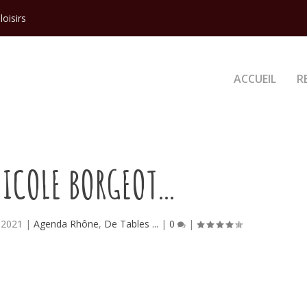
loisirs
ACCUEIL
R
NICOLE BORGEOT…
 2021
|
Agenda Rhône
,
De Tables ...
|
0
|