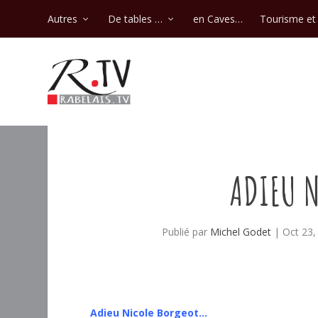
Autres
De tables …
en Caves…
Tourisme et 
ADIEU 
Publié par
Michel Godet
|
Oct 23,
Adieu Nicole Borgeot…