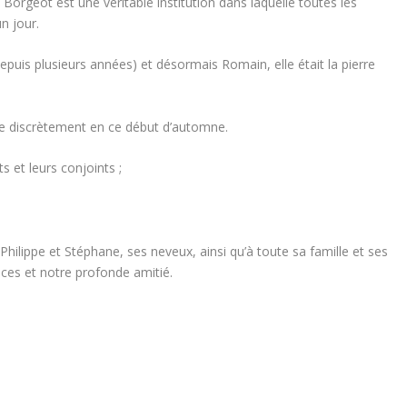
Borgeot est une véritable institution dans laquelle toutes les
n jour.
epuis plusieurs années) et désormais Romain, elle était la pierre
lée discrètement en ce début d’automne.
 et leurs conjoints ;
 Philippe et Stéphane, ses neveux, ainsi qu’à toute sa famille et ses
es et notre profonde amitié.