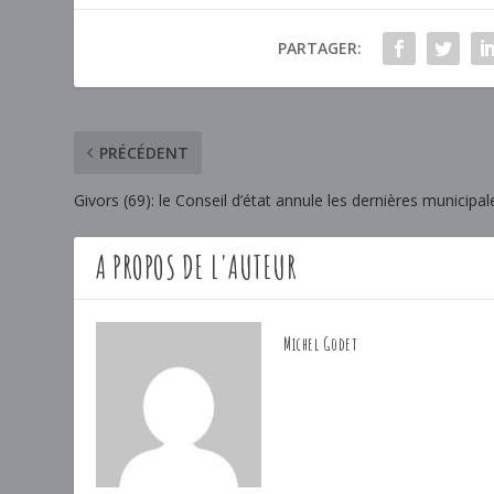
PARTAGER:
PRÉCÉDENT
Givors (69): le Conseil d’état annule les dernières municipale
A PROPOS DE L'AUTEUR
Michel Godet