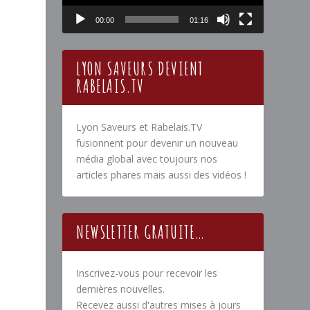
00:00
01:16
LYON SAVEURS DEVIENT
RABELAIS.TV
Lyon Saveurs et Rabelais.TV
fusionnent pour devenir un nouveau
média global avec toujours nos
articles phares mais aussi des vidéos !
NEWSLETTER GRATUITE…
Inscrivez-vous pour recevoir les
dernières nouvelles.
Recevez aussi d'autres mises à jours