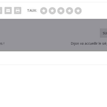
TAUX:
SU
s !
Dijon va accueillir le si