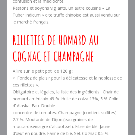
confusion et la médiocrité.
Restons et soyons vigilants, un autre cousine « La
Tuber Indicum » dite truffe chinoise est aussi vendu sur
le marché français.
RILLETTES DE HOMARD AU
COGNAC ET CHAMPAGNE
A lire sur le petit pot de 120 g :
« Fondez de plaisir pour la délicatesse et la noblesse de
ces rillettes ».
Obligatoire et légales, la liste des ingrédients : Chair de
homard américain 49 %. Huile de colza 13%, 5 % Colin
d’ Alaska. Eau. Double
concentré de tomates. Champagne (contient sulfites)
2.7 %. Moutarde de Dijon.(eau.graines de
moutarde.vinaigre d’alcool .sel). Fibre de blé. Jaune
d’œuf en poudre. Farine de blé. Sel. Cognac 0;5 %.