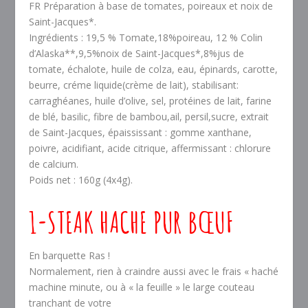
FR Préparation à base de tomates, poireaux et noix de
Saint-Jacques*.
Ingrédients : 19,5 % Tomate,18%poireau, 12 % Colin
d’Alaska**,9,5%noix de Saint-Jacques*,8%jus de
tomate, échalote, huile de colza, eau, épinards, carotte,
beurre, créme liquide(crème de lait), stabilisant:
carraghéanes, huile d’olive, sel, protéines de lait, farine
de blé, basilic, fibre de bambou,ail, persil,sucre, extrait
de Saint-Jacques, épaississant : gomme xanthane,
poivre, acidifiant, acide citrique, affermissant : chlorure
de calcium.
Poids net : 160g (4x4g).
1-STEAK HACHE PUR BŒUF
En barquette Ras !
Normalement, rien à craindre aussi avec le frais « haché
machine minute, ou à « la feuille » le large couteau
tranchant de votre