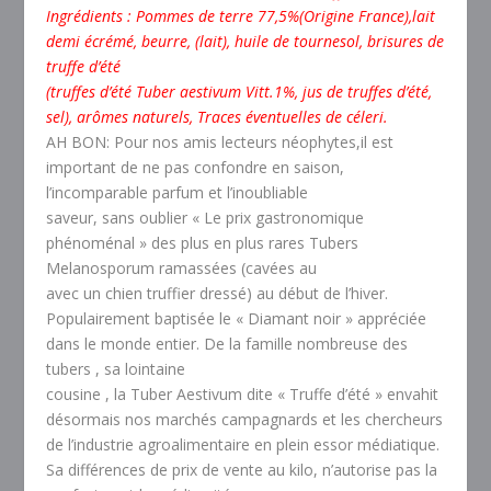
Ingrédients : Pommes de terre 77,5%(Origine France),lait
demi écrémé, beurre, (lait), huile de tournesol, brisures de
truffe d’été
(truffes d’été Tuber aestivum Vitt.1%, jus de truffes d’été,
sel), arômes naturels, Traces éventuelles de céleri.
AH BON: Pour nos amis lecteurs néophytes,il est
important de ne pas confondre en saison,
l’incomparable parfum et l’inoubliable
saveur, sans oublier « Le prix gastronomique
phénoménal » des plus en plus rares Tubers
Melanosporum ramassées (cavées au
avec un chien truffier dressé) au début de l’hiver.
Populairement baptisée le « Diamant noir » appréciée
dans le monde entier. De la famille nombreuse des
tubers , sa lointaine
cousine , la Tuber Aestivum dite « Truffe d’été » envahit
désormais nos marchés campagnards et les chercheurs
de l’industrie agroalimentaire en plein essor médiatique.
Sa différences de prix de vente au kilo, n’autorise pas la