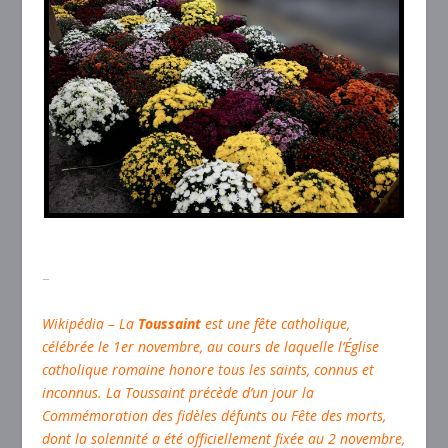
–
Wikipédia – La
Toussaint
est une fête catholique,
célébrée le 1er novembre, au cours de laquelle l’Église
catholique romaine honore tous les saints, connus et
inconnus. La Toussaint précède d’un jour la
Commémoration des fidèles défunts ou Fête des morts,
dont la solennité a été officiellement fixée au 2 novembre,