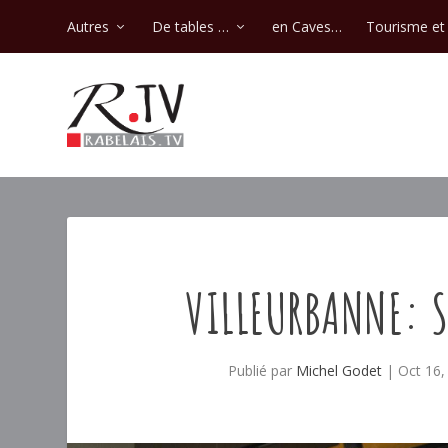
Autres
De tables …
en Caves…
Tourisme et 
VILLEURBANNE: S
Publié par
Michel Godet
|
Oct 16,