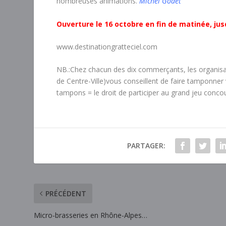
nombreuses animations.
Michel Godet
Ouverture le 16 octobre en fin de matinée, ju
www.destinationgratteciel.com
NB.:Chez chacun des dix commerçants, les organisa
de Centre-Ville)vous conseillent de faire tamponne
tampons = le droit de participer au grand jeu conco
PARTAGER:
PRÉCÉDENT
Micro-brasseries en Rhône-Alpes…