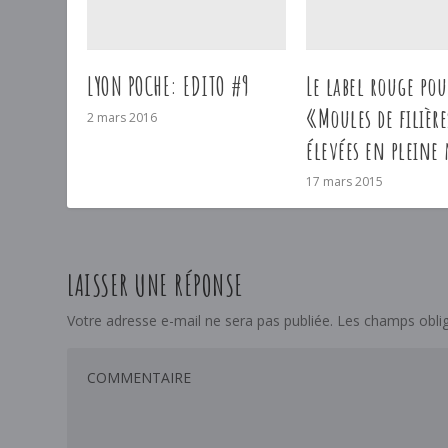
LYON POCHE: EDITO #9
Le label rouge pou
«Moules de filière
2 mars 2016
élevées en pleine
17 mars 2015
LAISSER UNE RÉPONSE
Votre adresse e-mail ne sera pas publiée.
Les champs oblig