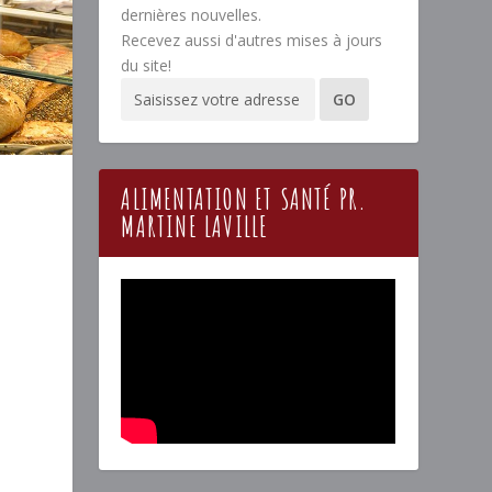
dernières nouvelles.
Recevez aussi d'autres mises à jours
du site!
ALIMENTATION ET SANTÉ PR.
MARTINE LAVILLE