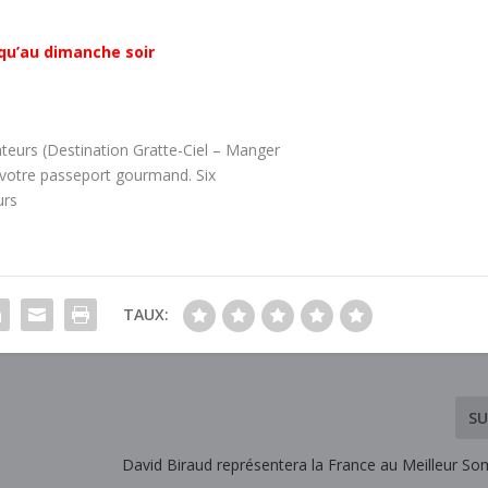
squ’au dimanche soir
teurs (Destination Gratte-Ciel – Manger
r votre passeport gourmand. Six
urs
TAUX:
SU
David Biraud représentera la France au Meilleur So