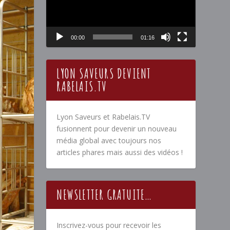
00:00
01:16
LYON SAVEURS DEVIENT
RABELAIS.TV
Lyon Saveurs et Rabelais.TV
fusionnent pour devenir un nouveau
média global avec toujours nos
articles phares mais aussi des vidéos !
NEWSLETTER GRATUITE…
Inscrivez-vous pour recevoir les