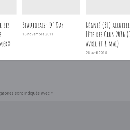
r les
Beaujolais: D’ Day
Régnié (69) accueill
s
Fête des Crus 2016 (
16 novembre 2011
 mer»
avril et 1 mai)
28 avril 2016
atoires sont indiqués avec
*