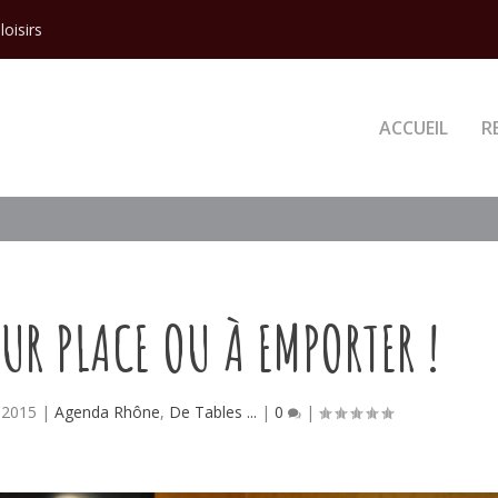
loisirs
ACCUEIL
R
UR PLACE OU À EMPORTER !
 2015
|
Agenda Rhône
,
De Tables ...
|
0
|