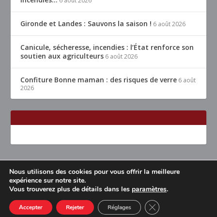
6 août 2026
Gironde et Landes : Sauvons la saison !
6 août 2026
Canicule, sécheresse, incendies : l’État renforce son
soutien aux agriculteurs
6 août 2026
Confiture Bonne maman : des risques de verre
6 août
2026
Nous utilisons des cookies pour vous offrir la meilleure
Conçu par
| Propulsé par
Elegant Themes
WordPress
expérience sur notre site.
Vous trouverez plus de détails dans les
paramètres
.
Accueil
Restaurants Lyon & alentours
Mentions légales
Contact
CLOSE GDPR COOK
Accepter
Rejeter
Réglages