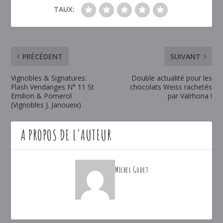
TAUX:
PRÉCÉDENT
SUIVANT
Vignobles & Signatures:
Double actualité pour les
Flash Vendanges N° 11 St
chocolats Weiss rachetés
Emilion & Pomerol
par Valrhona !
(Vignobles J. Janoueix)
A PROPOS DE L'AUTEUR
Michel Godet