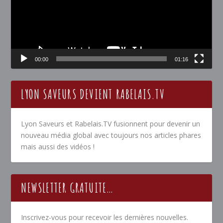
00:00
01:16
LYON SAVEURS DEVIENT RABELAIS.TV
Lyon Saveurs et Rabelais.TV fusionnent pour devenir un
nouveau média global avec toujours nos articles phares
mais aussi des vidéos !
NEWSLETTER GRATUITE…
Inscrivez-vous pour recevoir les dernières nouvelles.