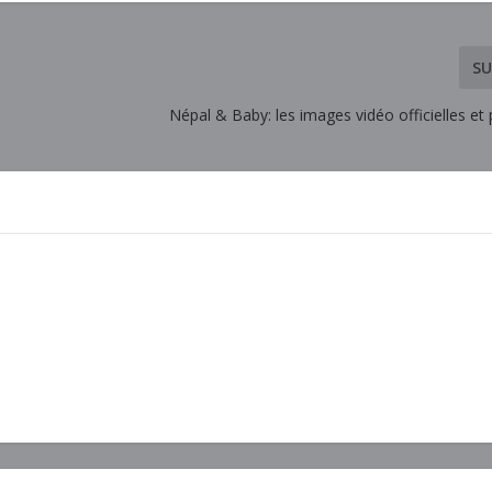
SU
Népal & Baby: les images vidéo officielles et p