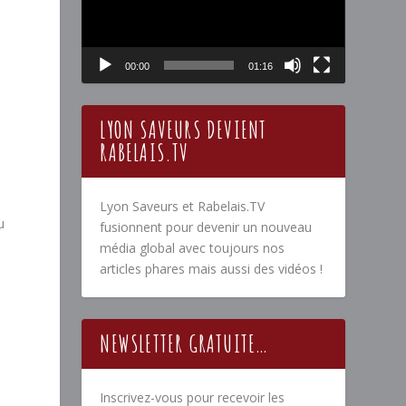
00:00
01:16
LYON SAVEURS DEVIENT
RABELAIS.TV
Lyon Saveurs et Rabelais.TV
u
fusionnent pour devenir un nouveau
média global avec toujours nos
articles phares mais aussi des vidéos !
NEWSLETTER GRATUITE…
Inscrivez-vous pour recevoir les