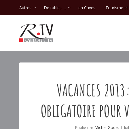
Autres
De tables …
en Caves…
Tourisme et 
VACANCES 2013:
OBLIGATOIRE POUR 
Publié par
Michel Godet
|
Ju