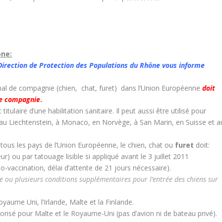
ône:
a Direction de Protection des Populations du Rhône vous informe
imal de compagnie (chien, chat, furet) dans l’Union Européenne
doit
de compag
nie
.
titulaire d’une habilitation sanitaire. Il peut aussi être utilisé pour
au Liechtenstein, à Monaco, en Norvège, à San Marin, en Suisse et a
tous les pays de l’Union Européenne, le chien, chat ou
furet
doit:
r) ou par tatouage lisible si appliqué avant le 3 juillet 2011
o-vaccination, délai d’attente de 21 jours nécessaire).
e ou plusieurs conditions supplémentaires pour l’entrée des chiens sur
yaume Uni, l’Irlande, Malte et la Finlande.
isé pour Malte et le Royaume-Uni (pas d’avion ni de bateau privé).