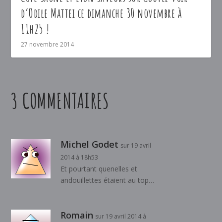
d’Odile Mattei ce dimanche 30 novembre à
11h25 !
27 novembre 2014
3 COMMENTAIRES
Michel Godet
sur 19 avril
2014 à 18h53
Et pourtant quenelles et
andouillettes étaient au top…
Romain
sur 19 avril 2014 à