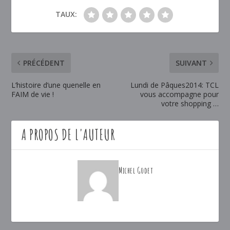
TAUX:
PRÉCÉDENT
SUIVANT
L’histoire d’une quenelle en
Lundi de Pâques2014: TCL
FAIM de vie !
vous accompagne pour
votre shopping …
A PROPOS DE L'AUTEUR
Michel Godet