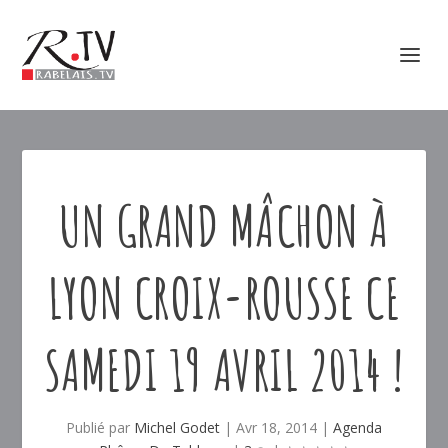
UN GRAND MÂCHON À
LYON CROIX-ROUSSE CE
SAMEDI 19 AVRIL 2014 !
Publié par
Michel Godet
|
Avr 18, 2014
|
Agenda