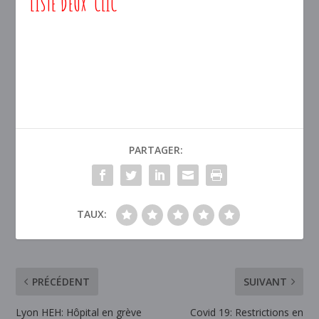
LISTE DEUX CLIC
PARTAGER:
TAUX:
PRÉCÉDENT
SUIVANT
Lyon HEH: Hôpital en grève
Covid 19: Restrictions en