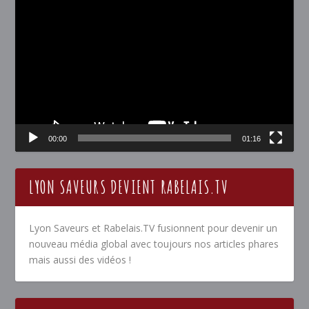
Lecteur
vidéo
00:00
01:16
LYON SAVEURS DEVIENT RABELAIS.TV
Lyon Saveurs et Rabelais.TV fusionnent pour devenir un
nouveau média global avec toujours nos articles phares
mais aussi des vidéos !