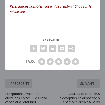
Réservations possibles, dès le 7 septembre 10h00 sur le
même site
PARTAGER:
TAUX:
PRÉCÉDENT
SUIVANT
Exceptionnel: Valrhona
Coupés et cabriolets
ouvre ses portes ! Le Grand
d’exception ce dimanche à
chocolat à l’état brut …
Charbonnières-les-Bains