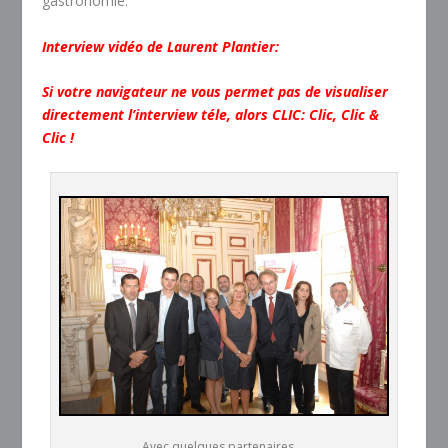
gastronomie.
Interview vidéo de Laurent Plantier:
Si votre navigateur ne vous permet pas de visualiser
directement l’interview téle, alors CLIC:
Clic, Clic &
Clic !
Avec quelques partenaires ...