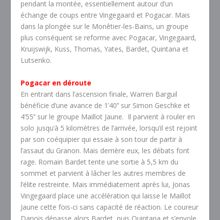
pendant la montée, essentiellement autour d’un
échange de coups entre Vingegaard et Pogacar. Mais
dans la plongée sur le Monêtier-les-Bains, un groupe
plus conséquent se reforme avec Pogacar, Vingegaard,
Kruijswijk, Kuss, Thomas, Yates, Bardet, Quintana et
Lutsenko.
Pogacar en déroute
En entrant dans l’ascension finale, Warren Barguil
bénéficie d’une avance de 1’40’’ sur Simon Geschke et
4’55’’ sur le groupe Maillot Jaune. Il parvient à rouler en
solo jusqu’à 5 kilomètres de l’arrivée, lorsqu’il est rejoint
par son coéquipier qui essaie à son tour de partir à
l’assaut du Granon. Mais derrière eux, les débats font
rage. Romain Bardet tente une sortie à 5,5 km du
sommet et parvient à lâcher les autres membres de
l’élite restreinte. Mais immédiatement après lui, Jonas
Vingegaard place une accélération qui laisse le Maillot
Jaune cette fois-ci sans capacité de réaction. Le coureur
Danois dépasse alors Bardet, puis Quintana et s’envole