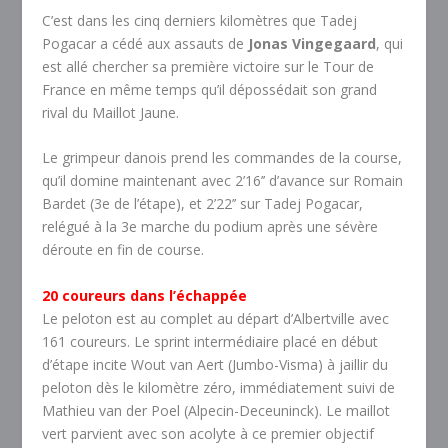
C’est dans les cinq derniers kilomètres que Tadej
Pogacar a cédé aux assauts de
Jonas Vingegaard
, qui
est allé chercher sa première victoire sur le Tour de
France en même temps qu’il dépossédait son grand
rival du Maillot Jaune.
Le grimpeur danois prend les commandes de la course,
qu’il domine maintenant avec 2’16’’ d’avance sur Romain
Bardet (3e de l’étape), et 2’22’’ sur Tadej Pogacar,
relégué à la 3e marche du podium après une sévère
déroute en fin de course.
20 coureurs dans l’échappée
Le peloton est au complet au départ d’Albertville avec
161 coureurs. Le sprint intermédiaire placé en début
d’étape incite Wout van Aert (Jumbo-Visma) à jaillir du
peloton dès le kilomètre zéro, immédiatement suivi de
Mathieu van der Poel (Alpecin-Deceuninck). Le maillot
vert parvient avec son acolyte à ce premier objectif