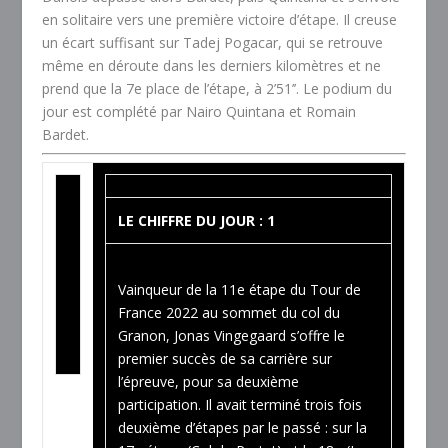
en solitaire vers une première victoire d’étape. Il creuse
un écart suffisant sur Tadej Pogacar, qui se retrouve
même en déroute dans les derniers kilomètres et ne
prend que la 7e place de l’étape, à 2’51’’. Le podium du
jour est complété par Nairo Quintana et Romain
Bardet.
LE CHIFFRE DU JOUR : 1
Vainqueur de la 11e étape du
Tour
de
France
2022 au sommet du col du
Granon, Jonas Vingegaard s’offre le
premier succès de sa carrière sur
l’épreuve, pour sa deuxième
participation. Il avait terminé trois fois
deuxième d’étapes par le passé : sur la