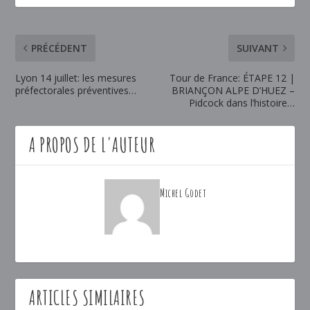
PRÉCÉDENT
SUIVANT
Lyon 14 juillet: les mesures
Tour de France: ÉTAPE 12 |
préfectorales préventives…
BRIANÇON ALPE D’HUEZ –
Pidcock dans l’histoire…
A PROPOS DE L'AUTEUR
Michel Godet
ARTICLES SIMILAIRES