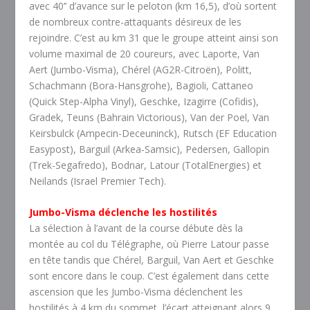
avec 40’’ d’avance sur le peloton (km 16,5), d’où sortent
de nombreux contre-attaquants désireux de les
rejoindre. C’est au km 31 que le groupe atteint ainsi son
volume maximal de 20 coureurs, avec Laporte, Van
Aert (Jumbo-Visma), Chérel (AG2R-Citroën), Politt,
Schachmann (Bora-Hansgrohe), Bagioli, Cattaneo
(Quick Step-Alpha Vinyl), Geschke, Izagirre (Cofidis),
Gradek, Teuns (Bahrain Victorious), Van der Poel, Van
Keirsbulck (Ampecin-Deceuninck), Rutsch (EF Education
Easypost), Barguil (Arkea-Samsic), Pedersen, Gallopin
(Trek-Segafredo), Bodnar, Latour (TotalEnergies) et
Neilands (Israel Premier Tech).
Jumbo-Visma déclenche les hostilités
La sélection à l’avant de la course débute dès la
montée au col du Télégraphe, où Pierre Latour passe
en tête tandis que Chérel, Barguil, Van Aert et Geschke
sont encore dans le coup. C’est également dans cette
ascension que les Jumbo-Visma déclenchent les
hostilités à 4 km du sommet, l’écart atteignant alors 9