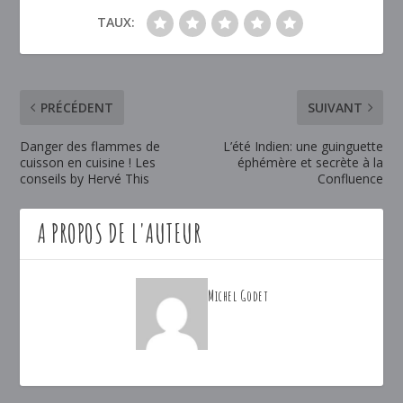
TAUX:
PRÉCÉDENT
SUIVANT
Danger des flammes de
L’été Indien: une guinguette
cuisson en cuisine ! Les
éphémère et secrète à la
conseils by Hervé This
Confluence
A PROPOS DE L'AUTEUR
Michel Godet