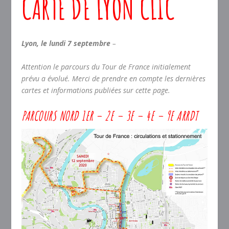
CARTE DE LYON
CLIC
Lyon, le lundi 7 septembre
–
Attention le parcours du Tour de France initialement
prévu a évolué. Merci de prendre en compte les dernières
cartes et informations publiées sur cette page.
PARCOURS NORD 1
ER
– 2
E
– 3
E
– 4
E
– 9
E
ARRDT