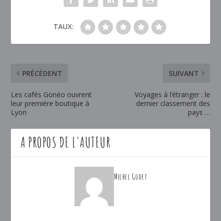
TAUX:
PRÉCÉDENT
SUIVANT
Les cafés Gonéo ouvrent
Voyages à l’étranger : le
leur première boutique à
dernier classement des
Lyon
pays …
A PROPOS DE L'AUTEUR
Michel Godet