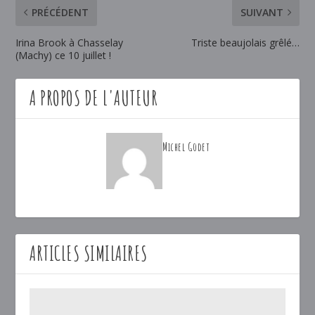
PRÉCÉDENT
SUIVANT
Irina Brook à Chasselay
Triste beaujolais grêlé…
(Machy) ce 10 juillet !
A PROPOS DE L'AUTEUR
Michel Godet
ARTICLES SIMILAIRES