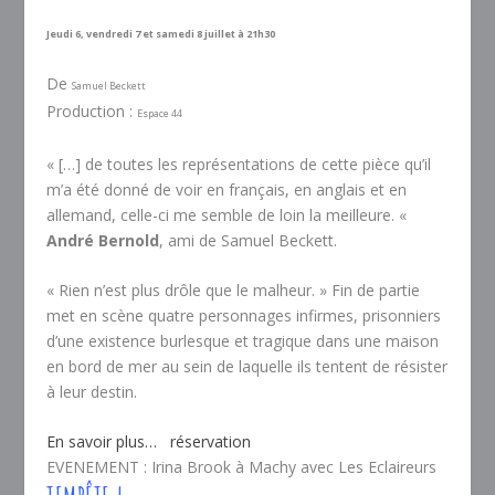
Jeudi 6, vendredi 7 et samedi 8 juillet à 21h30
De
Samuel Beckett
Production :
Espace 44
«
[…] de toutes les représentations de cette pièce qu’il
m’a été donné de voir en français, en anglais et en
allemand, celle-ci me semble de loin la meilleure.
«
André Bernold
, ami de Samuel Beckett.
«
Rien n’est plus drôle que le malheur.
» Fin de partie
met en scène quatre personnages infirmes, prisonniers
d’une existence burlesque et tragique dans une maison
en bord de mer au sein de laquelle ils tentent de résister
à leur destin.
En savoir plus…
réservation
EVENEMENT : Irina Brook à Machy avec Les Eclaireurs